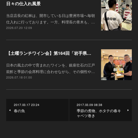
日々の仕入れ風景
当店店長の紅林は、開市している日は豊洲市場へ毎朝
仕入れに行っております。一方、料理長の青木も、…
2026.07.20 12:09
【土曜ランチワイン会】第164回「岩手県『高橋葡萄園』のワインと江戸前鮓」
日本の風土の中で育まれたワインを、銀座壮石の江戸
前鮓と季節の会席料理に合わせながら、その個性や…
2026.07.18 01:00
2017.03.17 23:24
2017.03.09 08:38
春の魚
季節の煮物、ホタテの春キ
ャベツ巻き