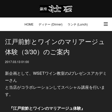
HOME
ディナー (Dinner)
ランチ (Lunch)
アクセス・ご予約 (Access / Reservations)
ワイン (Wine)
お土産 (Go to)
江戸前鮓とワインのマリアージュ
体験（3/30）のご案内
壮石の心 (Our Philosophy)
2017.03.13 01:00
新企画として、WSETワイン教室のJプレゼンスアカデミ
ーさん
と当店がコラボレーションしてスペシャル講座を行いま
す。
『江戸前鮓とワインのマリアージュ体験』