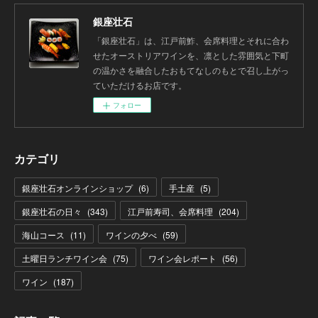
銀座壮石
「銀座壮石」は、江戸前鮓、会席料理とそれに合わ
せたオーストリアワインを、凛とした雰囲気と下町
の温かさを融合したおもてなしのもとで召し上がっ
ていただけるお店です。
フォロー
カテゴリ
銀座壮石オンラインショップ
(
6
)
手土産
(
5
)
銀座壮石の日々
(
343
)
江戸前寿司、会席料理
(
204
)
海山コース
(
11
)
ワインの夕べ
(
59
)
土曜日ランチワイン会
(
75
)
ワイン会レポート
(
56
)
ワイン
(
187
)