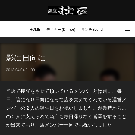
HOME
ディナー (Dinner)
ランチ (Lunch)
アクセス・ご予約 (Access / Reservations)
ワイン (Wine)
お土産 (Go to)
影に日向に
壮石の心 (Our Philosophy)
2018.04.04 01:00
当店で接客をさせて頂いているメンバーとは別に、毎
日、陰になり日向になって店を支えてくれている運営メ
ンバーの２人の誕生日をお祝いしました。創業時からこ
の２人に支えられて当店も毎日滞りなく営業をすること
が出来ており、店メンバー一同でお祝いしました