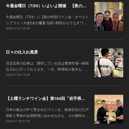
今週金曜日（7/24）いよいよ開催 【夜の特別ワイン会】オーストリアワイン大使2名の饗宴 別府×岡田がもてなすワインペアリングの会
今週金曜日（7/24）に【夜の特別ワイン会：オースト
リアワイン大使2名の饗宴 別府×岡田がもてなすワ…
2026.07.21 00:30
日々の仕入れ風景
当店店長の紅林は、開市している日は豊洲市場へ毎朝
仕入れに行っております。一方、料理長の青木も、…
2026.07.20 12:09
【土曜ランチワイン会】第164回「岩手県『高橋葡萄園』のワインと江戸前鮓」
日本の風土の中で育まれたワインを、銀座壮石の江戸
前鮓と季節の会席料理に合わせながら、その個性や…
2026.07.18 01:00