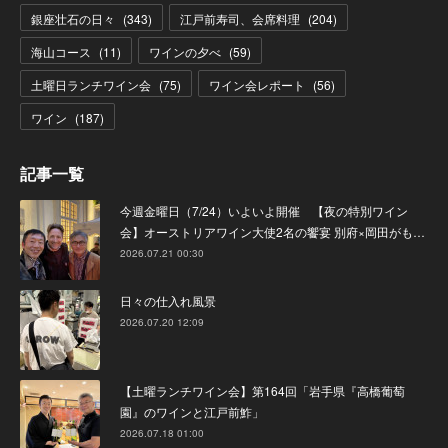
銀座壮石の日々
(
343
)
江戸前寿司、会席料理
(
204
)
海山コース
(
11
)
ワインの夕べ
(
59
)
土曜日ランチワイン会
(
75
)
ワイン会レポート
(
56
)
ワイン
(
187
)
記事一覧
今週金曜日（7/24）いよいよ開催 【夜の特別ワイン
会】オーストリアワイン大使2名の饗宴 別府×岡田がも…
2026.07.21 00:30
日々の仕入れ風景
2026.07.20 12:09
【土曜ランチワイン会】第164回「岩手県『高橋葡萄
園』のワインと江戸前鮓」
2026.07.18 01:00