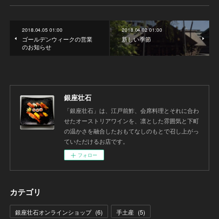
2018.04.05 01:00
2018.04.02 01:00
ゴールデンウィークの営業
新しい季節
のお知らせ
銀座壮石
「銀座壮石」は、江戸前鮓、会席料理とそれに合わ
せたオーストリアワインを、凛とした雰囲気と下町
の温かさを融合したおもてなしのもとで召し上がっ
ていただけるお店です。
フォロー
カテゴリ
銀座壮石オンラインショップ
(
6
)
手土産
(
5
)