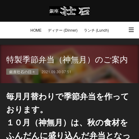
HOME
ディナー (Dinner)
ランチ (Lunch)
アクセス・ご予約 (Access / Reservations)
ワイン (Wine)
お土産 (Go to)
特製季節弁当（神無月）のご案内
壮石の心 (Our Philosophy)
銀座壮石の日々
2021.09.30 07:51
毎月月替わりで季節弁当を作って
おります。
１０月（神無月）は、秋の食材を
ふんだんに盛り込んだ弁当となっ