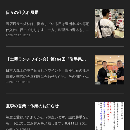
日々の仕入れ風景
当店店長の紅林は、開市している日は豊洲市場へ毎朝
仕入れに行っております。一方、料理長の青木も、…
2026.07.20 12:09
【土曜ランチワイン会】第164回「岩手県『高橋葡萄園』のワインと江戸前鮓」
日本の風土の中で育まれたワインを、銀座壮石の江戸
前鮓と季節の会席料理に合わせながら、その個性や…
2026.07.18 01:00
夏季の営業・休業のお知らせ
毎度ご愛顧頂きありがとう御座います 。誠に勝手なが
ら、下記の日にお休みを頂戴します。8月11日（火…
2026.07.15 02:18