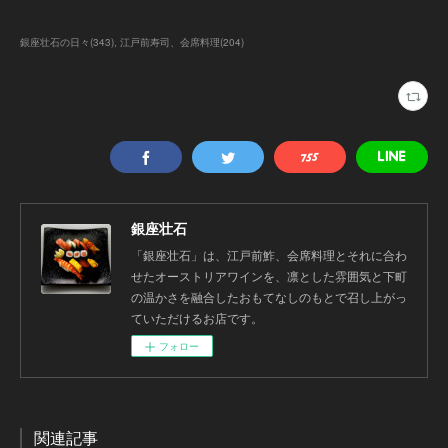
銀座壮石の日々
(
343
)
江戸前寿司、会席料理
(
204
)
銀座壮石
「銀座壮石」は、江戸前鮓、会席料理とそれに合わ
せたオーストリアワインを、凛とした雰囲気と下町
の温かさを融合したおもてなしのもとで召し上がっ
ていただけるお店です。
フォロー
関連記事