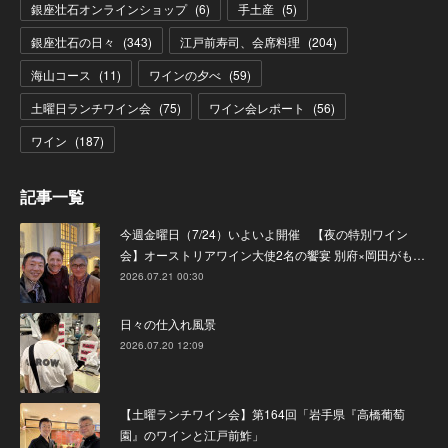
銀座壮石オンラインショップ
(
6
)
手土産
(
5
)
銀座壮石の日々
(
343
)
江戸前寿司、会席料理
(
204
)
海山コース
(
11
)
ワインの夕べ
(
59
)
土曜日ランチワイン会
(
75
)
ワイン会レポート
(
56
)
ワイン
(
187
)
記事一覧
今週金曜日（7/24）いよいよ開催 【夜の特別ワイン
会】オーストリアワイン大使2名の饗宴 別府×岡田がも…
2026.07.21 00:30
日々の仕入れ風景
2026.07.20 12:09
【土曜ランチワイン会】第164回「岩手県『高橋葡萄
園』のワインと江戸前鮓」