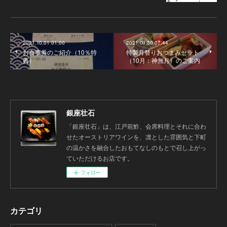
2021.10.01 01:00
2021.09.30 07:44
お食事券のご紹介（10％特
特製月替りおつまみセット
典）
（10月：神無月）のご案内
銀座壮石
「銀座壮石」は、江戸前鮓、会席料理とそれに合わ
せたオーストリアワインを、凛とした雰囲気と下町
の温かさを融合したおもてなしのもとで召し上がっ
ていただけるお店です。
フォロー
カテゴリ