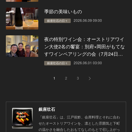
季節の美味いもの
2026.06.09 09:00
銀座壮石の日々
夜の特別ワイン会：オーストリアワイ
ン大使2名の饗宴：別府×岡田がもてな
すワインペアリングの会（7月24日…
2026.06.01 03:00
銀座壮石の日々
1
2
3
銀座壮石
「銀座壮石」は、江戸前鮓、会席料理とそれに合わ
せたオーストリアワインを、凛とした雰囲気と下町
の温かさを融合したおもてなしのもとで召し上がっ