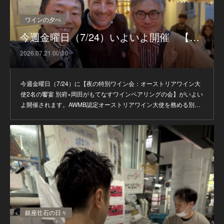
ワインの夕べ
今週金曜日（7/24）いよいよ開催 【…
2026.07.21 00:30
今週金曜日（7/24）に【夜の特別ワイン会：オーストリアワイン大
使2名の饗宴 別府×岡田がもてなすワインペアリングの会】がいよい
よ開催されます。AWMB認定オーストリアワイン大使を務める別…
銀座壮石の日々