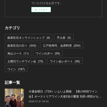
ていただけるお店です。
フォロー
カテゴリ
銀座壮石オンラインショップ
(
6
)
手土産
(
5
)
銀座壮石の日々
(
343
)
江戸前寿司、会席料理
(
204
)
海山コース
(
11
)
ワインの夕べ
(
59
)
土曜日ランチワイン会
(
75
)
ワイン会レポート
(
56
)
ワイン
(
187
)
記事一覧
今週金曜日（7/24）いよいよ開催 【夜の特別ワイン
会】オーストリアワイン大使2名の饗宴 別府×岡田がも…
2026.07.21 00:30