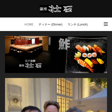
HOME
ディナー (Dinner)
ランチ (Lunch)
アクセス・ご予約 (Access / Reservations)
ワイン (Wine)
お土産 (Go to)
壮石の心 (Our Philosophy)