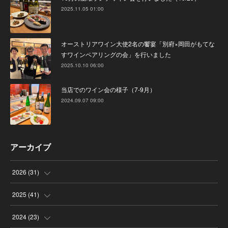
2025.11.05 01:00
オーストリアワイン大使2名の饗宴「別府×岡田がもてな
すワインペアリングの会」を行いました
2025.10.10 06:00
当店でのワイン会の様子（7-9月）
2024.09.07 09:00
アーカイブ
2026
(
31
)
(
4
)
2025
(
41
)
(
8
)
(
4
)
2024
(
23
)