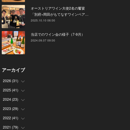
オーストリアワイン大使2名の饗宴
「別府×岡田がもてなすワインペア…
2025.10.10 06:00
当店でのワイン会の様子（7-9月）
2024.09.07 09:00
アーカイブ
2026
(
31
)
2025
(
41
(
4
)
)
(
8
)
2024
(
23
(
4
)
)
(
4
)
(
9
)
2023
(
29
(
3
)
)
(
2
)
(
6
)
(
2
)
2022
(
41
(
3
)
)
(
5
)
(
1
)
(
1
)
(
3
)
2021
(
79
(
6
)
)