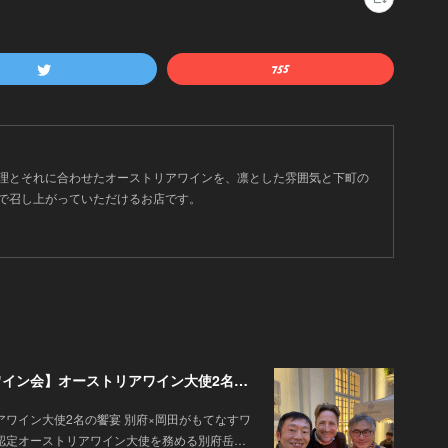
理とそれに合わせたオーストリアワインを、凛とした雰囲気と下町の
で召し上がっていただけるお店です。
今週金曜日（7/24）いよいよ開催 【夜の特別ワイン会】オーストリアワイン大使2名の饗宴 別府×岡田がもてなすワインペアリングの会
アワイン大使2名の饗宴 別府×岡田がもてなすワ
認定オーストリアワイン大使を務める別府岳…