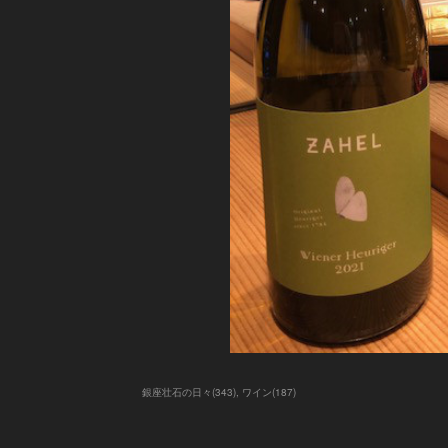
銀座壮石の日々
(
343
)
ワイン
(
187
)