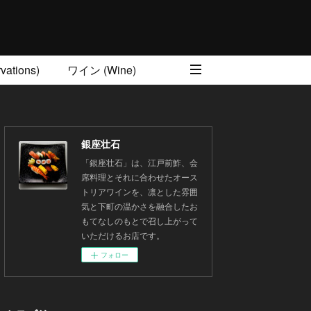
ations)
ワイン (Wine)
銀座壮石
「銀座壮石」は、江戸前鮓、会
席料理とそれに合わせたオース
トリアワインを、凛とした雰囲
気と下町の温かさを融合したお
もてなしのもとで召し上がって
いただけるお店です。
フォロー