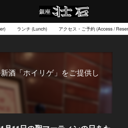
r)
ランチ (Lunch)
アクセス・ご予約 (Access / Reserv
お土産 (Go to)
壮石の心 (Our Philosophy)
の新酒「ホイリゲ」をご提供し