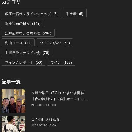
カテゴリ
銀座壮石オンラインショップ
(
6
)
手土産
(
5
)
銀座壮石の日々
(
343
)
江戸前寿司、会席料理
(
204
)
海山コース
(
11
)
ワインの夕べ
(
59
)
土曜日ランチワイン会
(
75
)
ワイン会レポート
(
56
)
ワイン
(
187
)
記事一覧
今週金曜日（7/24）いよいよ開催
【夜の特別ワイン会】オーストリ…
2026.07.21 00:30
日々の仕入れ風景
2026.07.20 12:09