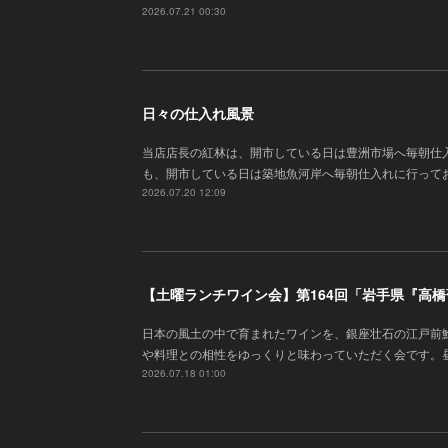
2026.07.21 00:30
日々の仕入れ風景
当店店長の紅林は、開市している日は豊洲市場へ毎朝仕
も、開市している日は築地魚河岸へ毎朝仕入れに行って
2026.07.20 12:09
【土曜ランチワイン会】第164回「岩手県『高
日本の風土の中で育まれたワインを、銀座壮石の江戸前
や料理との相性をゆっくりと味わっていただく会です。
2026.07.18 01:00