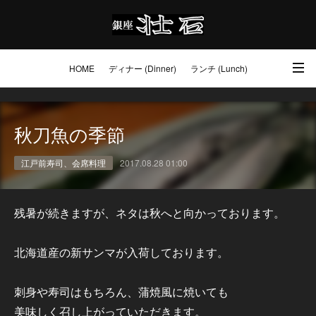
HOME
ディナー (Dinner)
ランチ (Lunch)
アクセス・ご予約 (Access / Reservations)
ワイン (Wine)
お土産 (Go to)
秋刀魚の季節
壮石の心 (Our Philosophy)
江戸前寿司、会席料理
2017.08.28 01:00
残暑が続きますが、ネタは秋へと向かっております。
北海道産の新サンマが入荷しております。
刺身や寿司はもちろん、蒲焼風に焼いても
美味しく召し上がっていただきます。