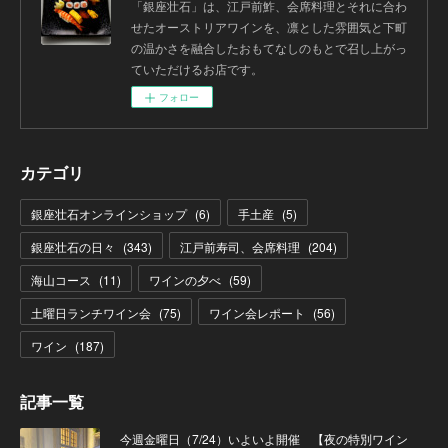
「銀座壮石」は、江戸前鮓、会席料理とそれに合わ
せたオーストリアワインを、凛とした雰囲気と下町
の温かさを融合したおもてなしのもとで召し上がっ
ていただけるお店です。
フォロー
カテゴリ
銀座壮石オンラインショップ
(
6
)
手土産
(
5
)
銀座壮石の日々
(
343
)
江戸前寿司、会席料理
(
204
)
海山コース
(
11
)
ワインの夕べ
(
59
)
土曜日ランチワイン会
(
75
)
ワイン会レポート
(
56
)
ワイン
(
187
)
記事一覧
今週金曜日（7/24）いよいよ開催 【夜の特別ワイン