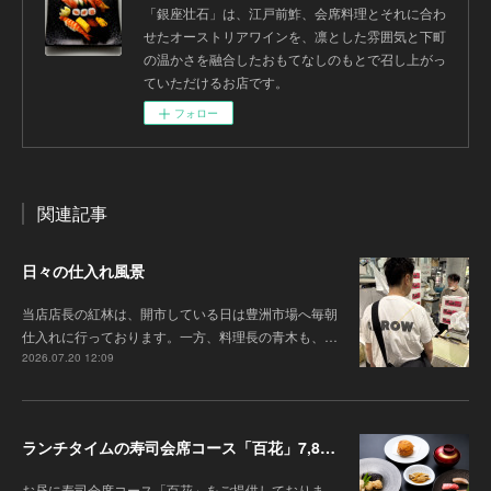
「銀座壮石」は、江戸前鮓、会席料理とそれに合わ
せたオーストリアワインを、凛とした雰囲気と下町
の温かさを融合したおもてなしのもとで召し上がっ
ていただけるお店です。
フォロー
関連記事
日々の仕入れ風景
当店店長の紅林は、開市している日は豊洲市場へ毎朝
仕入れに行っております。一方、料理長の青木も、…
2026.07.20 12:09
ランチタイムの寿司会席コース「百花」7,8月の内容のご案内
お昼に寿司会席コース「百花」をご提供しておりま