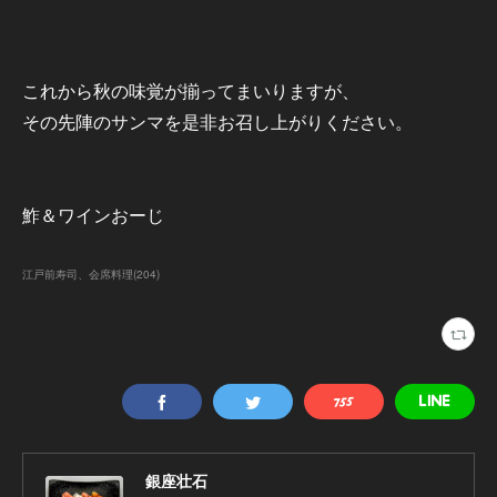
これから秋の味覚が揃ってまいりますが、
その先陣のサンマを是非お召し上がりください。
鮓＆ワインおーじ
江戸前寿司、会席料理
(
204
)
銀座壮石