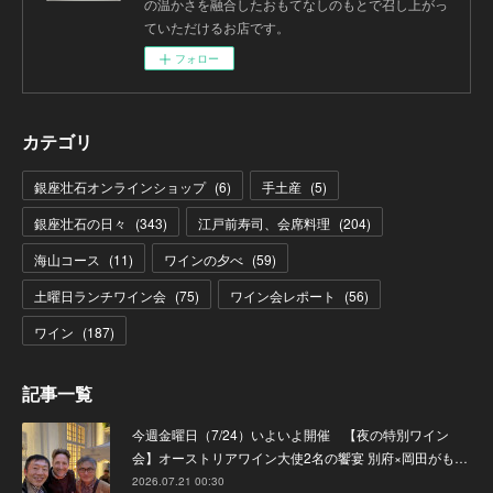
の温かさを融合したおもてなしのもとで召し上がっ
ていただけるお店です。
フォロー
カテゴリ
銀座壮石オンラインショップ
(
6
)
手土産
(
5
)
銀座壮石の日々
(
343
)
江戸前寿司、会席料理
(
204
)
海山コース
(
11
)
ワインの夕べ
(
59
)
土曜日ランチワイン会
(
75
)
ワイン会レポート
(
56
)
ワイン
(
187
)
記事一覧
今週金曜日（7/24）いよいよ開催 【夜の特別ワイン
会】オーストリアワイン大使2名の饗宴 別府×岡田がも…
2026.07.21 00:30