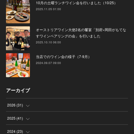
10月の土曜ランチワイン会を行いました（10/25）
2025.11.05 01:00
オーストリアワイン大使2名の饗宴「別府×岡田がもてな
すワインペアリングの会」を行いました
2025.10.10 06:00
当店でのワイン会の様子（7-9月）
2024.09.07 09:00
アーカイブ
2026
(
31
)
(
4
)
2025
(
41
)
(
8
)
(
4
)
2024
(
23
)