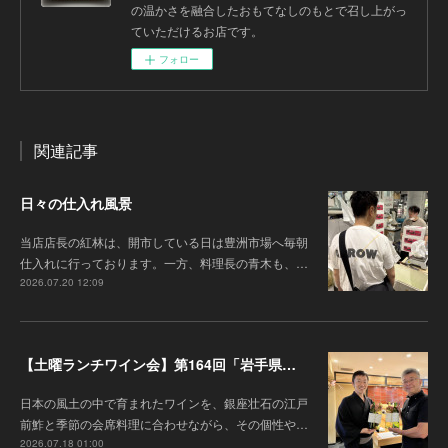
の温かさを融合したおもてなしのもとで召し上がっ
ていただけるお店です。
フォロー
関連記事
日々の仕入れ風景
当店店長の紅林は、開市している日は豊洲市場へ毎朝
仕入れに行っております。一方、料理長の青木も、…
2026.07.20 12:09
【土曜ランチワイン会】第164回「岩手県『高橋葡萄園』のワインと江戸前鮓」
日本の風土の中で育まれたワインを、銀座壮石の江戸
前鮓と季節の会席料理に合わせながら、その個性や…
2026.07.18 01:00