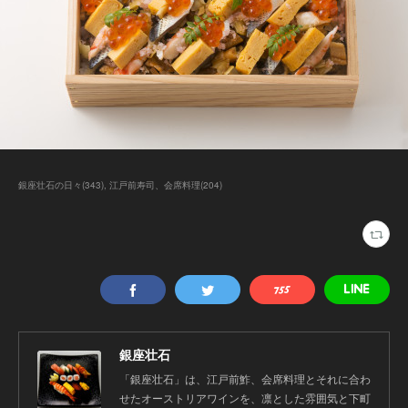
銀座壮石の日々
(
343
)
江戸前寿司、会席料理
(
204
)
銀座壮石
「銀座壮石」は、江戸前鮓、会席料理とそれに合わ
せたオーストリアワインを、凛とした雰囲気と下町