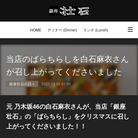
HOME
ディナー (Dinner)
ランチ (Lunch)
アクセス・ご予約 (Access / Reservations)
ワイン (Wine)
お土産 (Go to)
当店のばらちらしを白石麻衣さん
壮石の心 (Our Philosophy)
が召し上がってくださいました
銀座壮石の日々
2021.12.30 01:50
元 乃木坂46の白石麻衣さんが、当店「銀座
壮石」の「ばらちらし」をクリスマスに召し
上がってくださいました！！