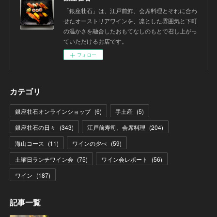
「銀座壮石」は、江戸前鮓、会席料理とそれに合わ
せたオーストリアワインを、凛とした雰囲気と下町
の温かさを融合したおもてなしのもとで召し上がっ
ていただけるお店です。
フォロー
カテゴリ
銀座壮石オンラインショップ
(
6
)
手土産
(
5
)
銀座壮石の日々
(
343
)
江戸前寿司、会席料理
(
204
)
海山コース
(
11
)
ワインの夕べ
(
59
)
土曜日ランチワイン会
(
75
)
ワイン会レポート
(
56
)
ワイン
(
187
)
記事一覧