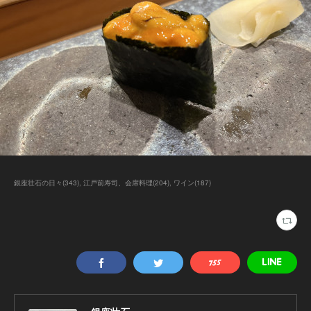
銀座壮石の日々
(
343
)
江戸前寿司、会席料理
(
204
)
ワイン
(
187
)