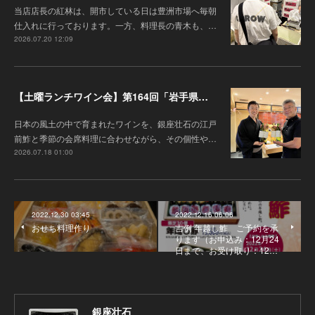
当店店長の紅林は、開市している日は豊洲市場へ毎朝
仕入れに行っております。一方、料理長の青木も、…
2026.07.20 12:09
【土曜ランチワイン会】第164回「岩手県『高橋葡萄園』のワインと江戸前鮓」
日本の風土の中で育まれたワインを、銀座壮石の江戸
前鮓と季節の会席料理に合わせながら、その個性や…
2026.07.18 01:00
2022.12.30 03:45
2022.12.16 06:06
おせち料理作り
吉例 年越し鮓 ご予約を承
ります（お申込み：12月24
日まで、お受け取り：12…
銀座壮石