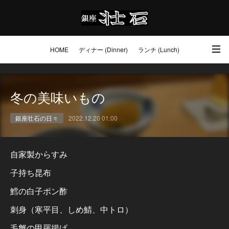
HOME
ディナー (Dinner)
ランチ (Lunch)
アクセス・ご予約 (Access / Reservations)
ワイン (Wine)
お土産 (Go to)
冬の美味いもの
壮石の心 (Our Philosophy)
銀座壮石の日々
2022.12.20 01:00
自家製からすみ
子持ち昆布
鱈の白子ポン酢
刺身（寒平目、しめ鯖、中トロ）
毛蟹の甲羅揚げ