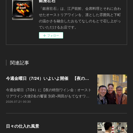
銀座壮石
「銀座壮石」は、江戸前鮓、会席料理とそれに合わ
せたオーストリアワインを、凛とした雰囲気と下町
の温かさを融合したおもてなしのもとで召し上がっ
ていただけるお店です。
フォロー
関連記事
今週金曜日（7/24）いよいよ開催 【夜の特別ワイン会】オーストリアワイン大使2名の饗宴 別府×岡田がもてなすワインペアリングの会
今週金曜日（7/24）に【夜の特別ワイン会：オースト
リアワイン大使2名の饗宴 別府×岡田がもてなすワ…
2026.07.21 00:30
日々の仕入れ風景