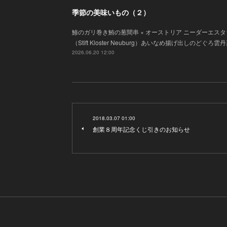
季節の美味いもの（２）
鯵のガリ巻き鮪の葱間串 × オーストリア ニーダーエス
（Stift Kloster Neuburg）あいなめ揚げ出し
2026.06.20 12:00
2018.03.07 01:00
創業８周年記念くじ引きのお知らせ