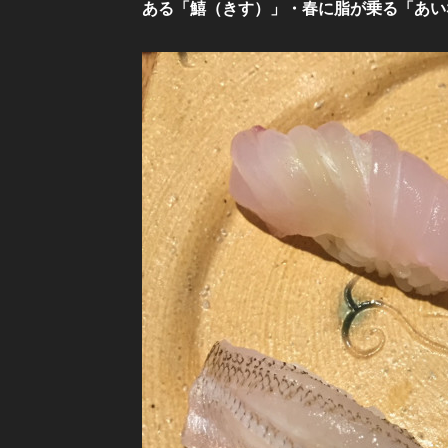
ある「鱚（きす）」・春に脂が乗る「あい