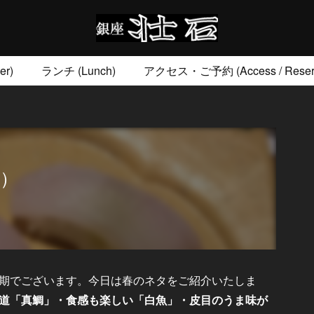
r)
ランチ (Lunch)
アクセス・ご予約 (Access / Reserv
お土産 (Go to)
壮石の心 (Our Philosophy)
）
期でございます。今日は春のネタをご紹介いたしま
道「真鯛」・食感も楽しい「白魚」・皮目のうま味が