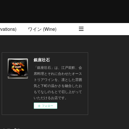
ations)
ワイン (Wine)
銀座壮石
「銀座壮石」は、江戸前鮓、会
席料理とそれに合わせたオース
トリアワインを、凛とした雰囲
気と下町の温かさを融合したお
もてなしのもとで召し上がって
いただけるお店です。
フォロー