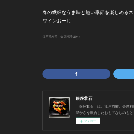
春の繊細なうま味と短い季節を楽しめるネ
ワインおーじ
江戸前寿司、会席料理
(
204
)
銀座壮石
「銀座壮石」は、江戸前鮓、会席料
温かさを融合したおもてなしのもと
フォロー