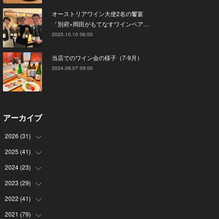
オーストリアワイン大使2名の饗宴
「別府×岡田がもてなすワインペア…
2025.10.10 06:00
当店でのワイン会の様子（7-9月）
2024.09.07 09:00
アーカイブ
2026
(
31
)
2025
(
41
(
4
)
)
(
8
)
2024
(
23
(
4
)
)
(
4
)
(
9
)
2023
(
29
(
3
)
)
(
2
)
(
6
)
(
2
)
2022
(
41
(
3
)
)
(
5
)
(
1
)
(
1
)
(
3
)
2021
(
79
(
6
)
)