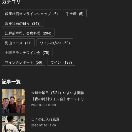
カテゴリ
銀座壮石オンラインショップ
(
6
)
手土産
(
5
)
銀座壮石の日々
(
343
)
江戸前寿司、会席料理
(
204
)
海山コース
(
11
)
ワインの夕べ
(
59
)
土曜日ランチワイン会
(
75
)
ワイン会レポート
(
56
)
ワイン
(
187
)
記事一覧
今週金曜日（7/24）いよいよ開催
【夜の特別ワイン会】オーストリ…
2026.07.21 00:30
日々の仕入れ風景
2026.07.20 12:09