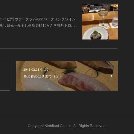
タライヒ州 ヴァーグラムのスパークリングワイン
のどぐろ雲丹蒸し目光一夜干し生鳥貝鱚むらさき雲丹トロ…
2018.02.28 01:00
冬と春のはざまで（２）
Copyright Nishitani Co.,Ltd. All Rights Reserved.