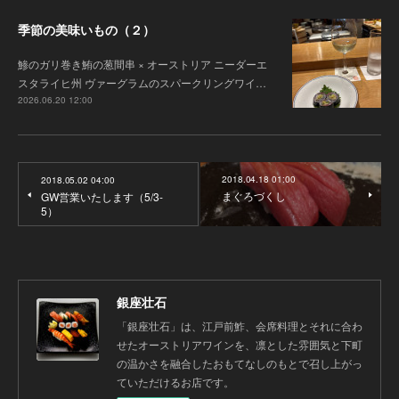
季節の美味いもの（２）
鯵のガリ巻き鮪の葱間串 × オーストリア ニーダーエ
スタライヒ州 ヴァーグラムのスパークリングワイ…
2026.06.20 12:00
2018.04.18 01:00
2018.05.02 04:00
まぐろづくし
GW営業いたします（5/3-
5）
銀座壮石
「銀座壮石」は、江戸前鮓、会席料理とそれに合わ
せたオーストリアワインを、凛とした雰囲気と下町
の温かさを融合したおもてなしのもとで召し上がっ
ていただけるお店です。