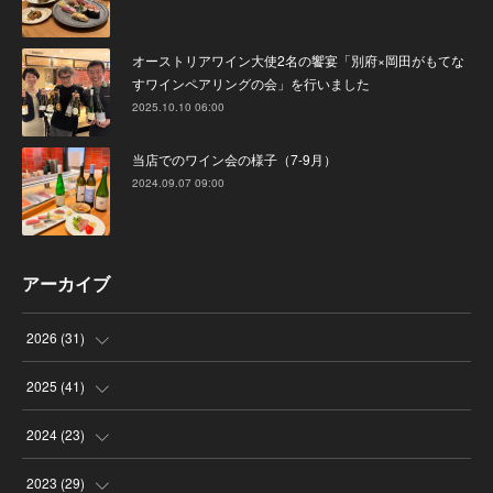
オーストリアワイン大使2名の饗宴「別府×岡田がもてな
すワインペアリングの会」を行いました
2025.10.10 06:00
当店でのワイン会の様子（7-9月）
2024.09.07 09:00
アーカイブ
2026
(
31
)
(
4
)
2025
(
41
)
(
8
)
(
4
)
2024
(
23
)
(
4
)
(
9
)
(
3
)
2023
(
29
)