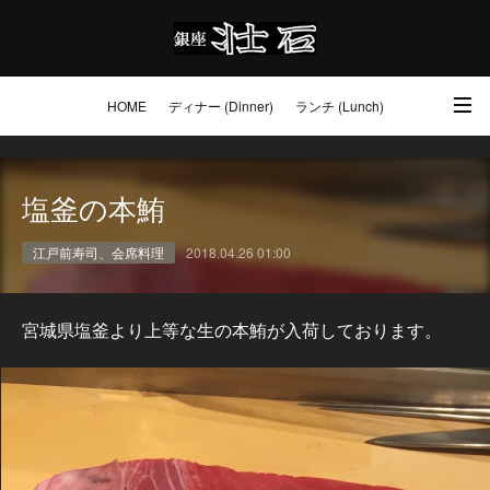
HOME
ディナー (Dinner)
ランチ (Lunch)
アクセス・ご予約 (Access / Reservations)
ワイン (Wine)
お土産 (Go to)
塩釜の本鮪
壮石の心 (Our Philosophy)
江戸前寿司、会席料理
2018.04.26 01:00
宮城県塩釜より上等な生の本鮪が入荷しております。