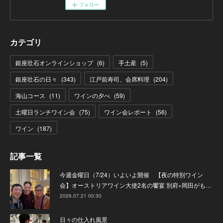
フォロー
カテゴリ
銀座壮石オンラインショップ
(
6
)
手土産
(
5
)
銀座壮石の日々
(
343
)
江戸前寿司、会席料理
(
204
)
海山コース
(
11
)
ワインの夕べ
(
59
)
土曜日ランチワイン会
(
75
)
ワイン会レポート
(
56
)
ワイン
(
187
)
記事一覧
今週金曜日（7/24）いよいよ開催 【夜の特別ワイン
会】オーストリアワイン大使2名の饗宴 別府×岡田がも…
2026.07.21 00:30
日々の仕入れ風景