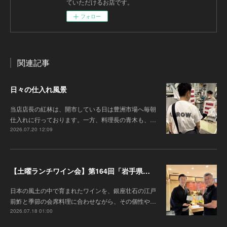
ていただけるお店です。
フォロー
関連記事
日々の仕入れ風景
当店店長の紅林は、開市している日は豊洲市場へ毎朝
仕入れに行っております。一方、料理長の青木も、…
2026.07.20 12:09
【土曜ランチワイン会】第164回「岩手県『高橋葡萄園』のワインと江戸前鮓」
日本の風土の中で育まれたワインを、銀座壮石の江戸
前鮓と季節の会席料理に合わせながら、その個性や…
2026.07.18 01:00