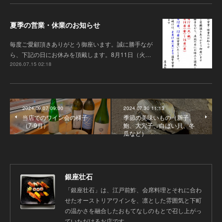
夏季の営業・休業のお知らせ
毎度ご愛顧頂きありがとう御座います 。誠に勝手なが
ら、下記の日にお休みを頂戴します。8月11日（火…
2026.07.15 02:18
2024.09.07 09:00
2024.07.30 11:13
当店でのワイン会の様子
季節の美味いもの（新子、
（7-9月）
鮑、大穴子、白ばい貝、冬
瓜など）
銀座壮石
「銀座壮石」は、江戸前鮓、会席料理とそれに合わ
せたオーストリアワインを、凛とした雰囲気と下町
の温かさを融合したおもてなしのもとで召し上がっ
ていただけるお店です。