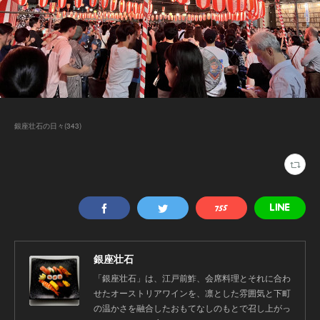
銀座壮石の日々
(
343
)
銀座壮石
「銀座壮石」は、江戸前鮓、会席料理とそれに合わ
せたオーストリアワインを、凛とした雰囲気と下町
の温かさを融合したおもてなしのもとで召し上がっ