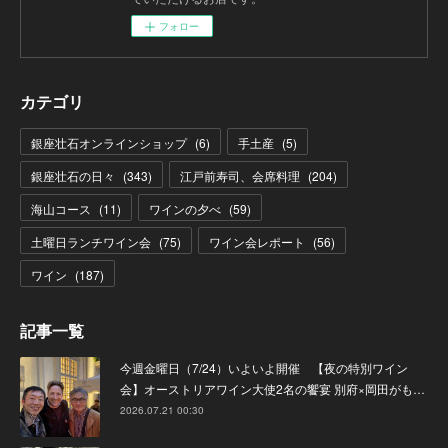
フォロー
カテゴリ
銀座壮石オンラインショップ
(
6
)
手土産
(
5
)
銀座壮石の日々
(
343
)
江戸前寿司、会席料理
(
204
)
海山コース
(
11
)
ワインの夕べ
(
59
)
土曜日ランチワイン会
(
75
)
ワイン会レポート
(
56
)
ワイン
(
187
)
記事一覧
今週金曜日（7/24）いよいよ開催 【夜の特別ワイン
会】オーストリアワイン大使2名の饗宴 別府×岡田がも…
2026.07.21 00:30