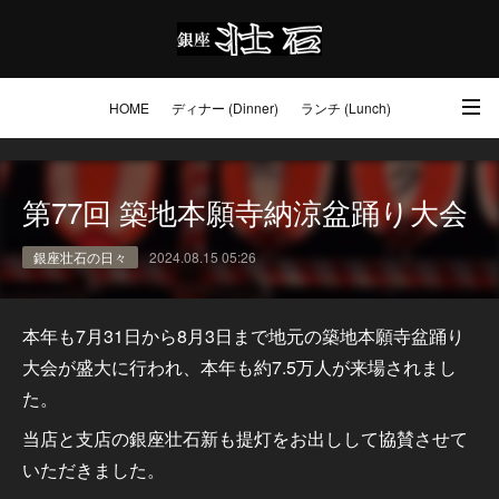
HOME
ディナー (Dinner)
ランチ (Lunch)
アクセス・ご予約 (Access / Reservations)
ワイン (Wine)
お土産 (Go to)
第77回 築地本願寺納涼盆踊り大会
壮石の心 (Our Philosophy)
銀座壮石の日々
2024.08.15 05:26
本年も7月31日から8月3日まで地元の築地本願寺盆踊り
大会が盛大に行われ、本年も約7.5万人が来場されまし
た。
当店と支店の銀座壮石新も提灯をお出しして協賛させて
いただきました。