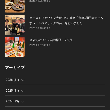
2025.11.05 01:00
オーストリアワイン大使2名の饗宴「別府×岡田がもてな
すワインペアリングの会」を行いました
2025.10.10 06:00
当店でのワイン会の様子（7-9月）
2024.09.07 09:00
アーカイブ
2026
(
31
)
(
4
)
2025
(
41
)
(
8
)
(
4
)
2024
(
23
)