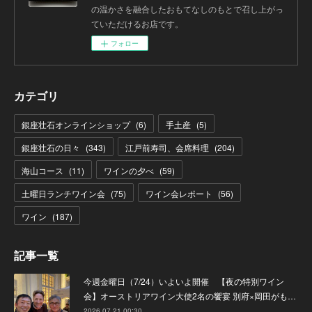
の温かさを融合したおもてなしのもとで召し上がっ
ていただけるお店です。
フォロー
カテゴリ
銀座壮石オンラインショップ
(
6
)
手土産
(
5
)
銀座壮石の日々
(
343
)
江戸前寿司、会席料理
(
204
)
海山コース
(
11
)
ワインの夕べ
(
59
)
土曜日ランチワイン会
(
75
)
ワイン会レポート
(
56
)
ワイン
(
187
)
記事一覧
今週金曜日（7/24）いよいよ開催 【夜の特別ワイン
会】オーストリアワイン大使2名の饗宴 別府×岡田がも…
2026.07.21 00:30