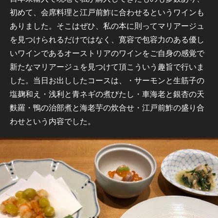
初めて、会席料理と江戸前鮓に合わせるというワインも
ありました。そこはぜひ、私の本に則ってマリアージュ
を見つけられるだけではなく、寛容で包容力のある優し
いワインであるオーストリアのワインをご自身の感覚で
新たなマリアージュを見つけて頂こういう趣旨で行いま
した。当日お出ししたコースは、・サーモンと生筋子の
塩麹和え・浅利と青ネギの煮びたし・車海老と銀杏の天
麩羅・鴨の治部煮と海老芋の炊合せ・江戸前鮓の盛り合
わせという内容でした。