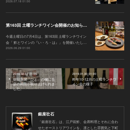
2026.07.18 01:00
第163回 土曜ランチワイン会開催のお知らせ 「オーストリアワインとオーストラリアワイン」（7月4日（土））
今週土曜日の7月4日は、第163回 土曜ランチワイン
会「 鮓とワインの『い・ろ・は』」を開催いたし…
2026.06.29 01:00
2019.02.01 01:00
2019.01.30 01:00
朝日新聞「ひと」の欄に当
昨年10-12月の土曜ランチワ
店の岡田が取り上げられま
イン会の様子
した。
銀座壮石
「銀座壮石」は、江戸前鮓、会席料理とそれに合わ
せたオーストリアワインを、凛とした雰囲気と下町