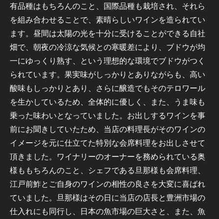
有品種はもちろんのこと、国際品種も栽培され、それら
を組み合わせることで、素晴らしいワインを造られてい
ます。昼間は太陽の光を十分に受けることができる自社
畑で、朝夜の冷涼な気候との寒暖差により、ブドウが均
一にゆっくり熟す、という理想的な環境でブドウがつく
られています。果実味がしっかりとありながらも、高い
酸味もしっかりとあり、さらに醸造でもそのテロワール
を生かしているため、全体的に優しく、また、うま味も
乗った味わいとなっていました。お出しするワインを事
前にお聞きしていたため、当店の料理長がそのワインの
イメージを元に仕立てた特別な会席料理をお出しさせて
頂きました。ワイナリーのオーナーを務められている奥
様ももちろんのこと、シェフである旦那様も会席料理、
江戸前鮓とご自身のワインの相性の良さを大変に喜ばれ
ていました。旦那様はその日に当店の店長と豊洲市場の
仕入れにも同行し、日本の魚市場の巨大さと、また、魚