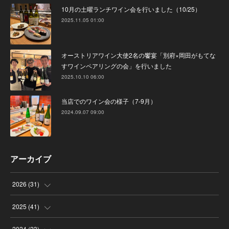
10月の土曜ランチワイン会を行いました（10/25）
2025.11.05 01:00
オーストリアワイン大使2名の饗宴「別府×岡田がもてな
すワインペアリングの会」を行いました
2025.10.10 06:00
当店でのワイン会の様子（7-9月）
2024.09.07 09:00
アーカイブ
2026
(
31
)
(
4
)
2025
(
41
)
(
8
)
(
4
)
2024
(
23
)