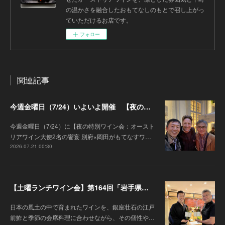
の温かさを融合したおもてなしのもとで召し上がっ
ていただけるお店です。
フォロー
関連記事
今週金曜日（7/24）いよいよ開催 【夜の特別ワイン会】オーストリアワイン大使2名の饗宴 別府×岡田がもてなすワインペアリングの会
今週金曜日（7/24）に【夜の特別ワイン会：オースト
リアワイン大使2名の饗宴 別府×岡田がもてなすワ…
2026.07.21 00:30
【土曜ランチワイン会】第164回「岩手県『高橋葡萄園』のワインと江戸前鮓」
日本の風土の中で育まれたワインを、銀座壮石の江戸
前鮓と季節の会席料理に合わせながら、その個性や…