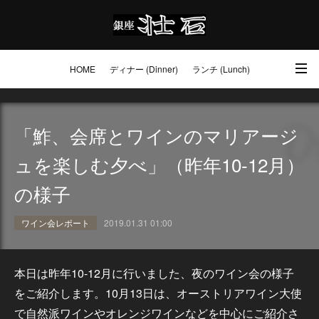
HOME
ディナー (Dinner)
ランチ (Lunch)
アクセス・ご予約 (Access / Reservations)
ワイン (Wine)
お土産 (Go to)
「鮓、会席とワインのマリアージ
壮石の心 (Our Philosophy)
ュを楽しむ夕べ」（昨年10-12月）
の様子
ワイン会レポート
2019.01.31 01:00
本日は昨年10-12月に行いました、夜のワイン会の様子
をご紹介します。10月13日は、オーストリアワイン大使
で自然派ワインやオレンジワインなどを中心にご紹介さ