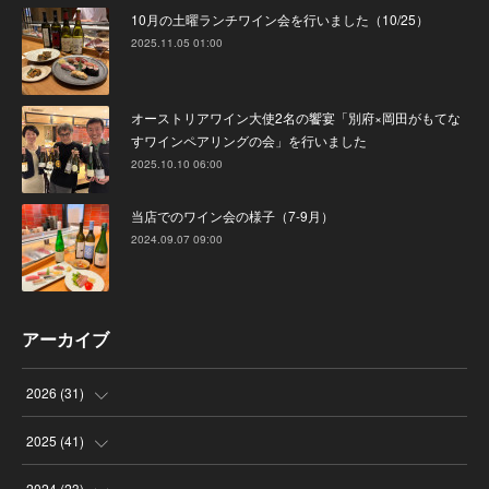
10月の土曜ランチワイン会を行いました（10/25）
2025.11.05 01:00
オーストリアワイン大使2名の饗宴「別府×岡田がもてな
すワインペアリングの会」を行いました
2025.10.10 06:00
当店でのワイン会の様子（7-9月）
2024.09.07 09:00
アーカイブ
2026
(
31
)
(
4
)
2025
(
41
)
(
8
)
(
4
)
2024
(
23
)