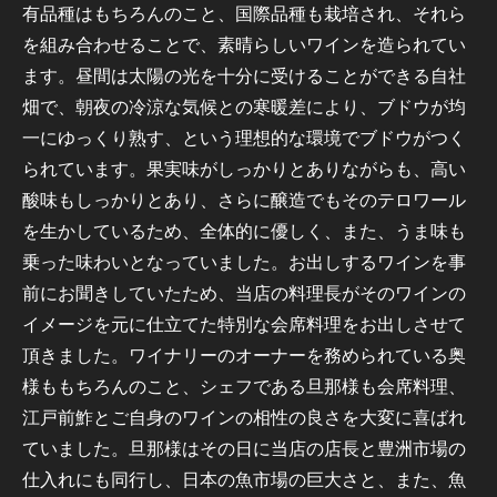
有品種はもちろんのこと、国際品種も栽培され、それら
を組み合わせることで、素晴らしいワインを造られてい
ます。昼間は太陽の光を十分に受けることができる自社
畑で、朝夜の冷涼な気候との寒暖差により、ブドウが均
一にゆっくり熟す、という理想的な環境でブドウがつく
られています。果実味がしっかりとありながらも、高い
酸味もしっかりとあり、さらに醸造でもそのテロワール
を生かしているため、全体的に優しく、また、うま味も
乗った味わいとなっていました。お出しするワインを事
前にお聞きしていたため、当店の料理長がそのワインの
イメージを元に仕立てた特別な会席料理をお出しさせて
頂きました。ワイナリーのオーナーを務められている奥
様ももちろんのこと、シェフである旦那様も会席料理、
江戸前鮓とご自身のワインの相性の良さを大変に喜ばれ
ていました。旦那様はその日に当店の店長と豊洲市場の
仕入れにも同行し、日本の魚市場の巨大さと、また、魚