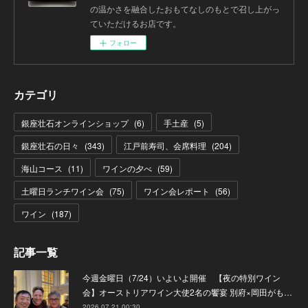
の温かさを融合したおもてなしのもとで召し上がっ
ていただけるお店です。
フォロー
カテゴリ
銀座壮石オンラインショップ
(
6
)
手土産
(
5
)
銀座壮石の日々
(
343
)
江戸前寿司、会席料理
(
204
)
海山コース
(
11
)
ワインの夕べ
(
59
)
土曜日ランチワイン会
(
75
)
ワイン会レポート
(
56
)
ワイン
(
187
)
記事一覧
今週金曜日（7/24）いよいよ開催 【夜の特別ワイン
会】オーストリアワイン大使2名の饗宴 別府×岡田がも…
2026.07.21 00:30