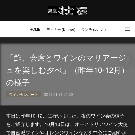
HOME
ディナー (Dinner)
ランチ (Lunch)
アクセス・ご予約 (Access / Reservations)
ワイン (Wine)
お土産 (Go to)
「鮓、会席とワインのマリアージ
壮石の心 (Our Philosophy)
ュを楽しむ夕べ」（昨年10-12月）
の様子
ワイン会レポート
2019.01.31 01:00
本日は昨年10-12月に行いました、夜のワイン会の様子
をご紹介します。10月13日は、オーストリアワイン大使
で自然派ワインやオレンジワインなどを中心にご紹介さ