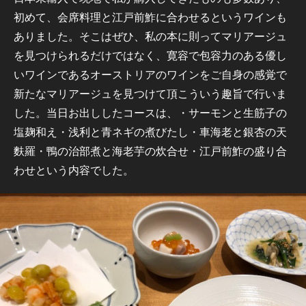
初めて、会席料理と江戸前鮓に合わせるというワインも
ありました。そこはぜひ、私の本に則ってマリアージュ
を見つけられるだけではなく、寛容で包容力のある優し
いワインであるオーストリアのワインをご自身の感覚で
新たなマリアージュを見つけて頂こういう趣旨で行いま
した。当日お出ししたコースは、・サーモンと生筋子の
塩麹和え・浅利と青ネギの煮びたし・車海老と銀杏の天
麩羅・鴨の治部煮と海老芋の炊合せ・江戸前鮓の盛り合
わせという内容でした。