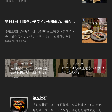
2026.07.18 01:00
第163回 土曜ランチワイン会開催のお知らせ 「オーストリアワインとオーストラリアワイン」（7月4日（土））
今週土曜日の7月4日は、第163回 土曜ランチワイン
会「 鮓とワインの『い・ろ・は』」を開催いたし…
2026.06.29 01:00
2019.02.01 01:00
2019.01.30 01:00
朝日新聞「ひと」の欄に当
昨年10-12月の土曜ランチワ
店の岡田が取り上げられま
イン会の様子
した。
銀座壮石
「銀座壮石」は、江戸前鮓、会席料理とそれに合わ
せたオーストリアワインを、凛とした雰囲気と下町