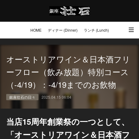
HOME
ディナー (Dinner)
ランチ (Lunch)
アクセス・ご予約 (Access / Reservations)
ワイン (Wine)
お土産 (Go to)
オーストリアワイン＆日本酒フリ
壮石の心 (Our Philosophy)
ーフロー（飲み放題）特別コース
（-4/19）：-4/19までのお飲物
銀座壮石の日々
2025.04.15 06:04
当店15周年創業祭の一つとして、
「オーストリアワイン＆日本酒フ