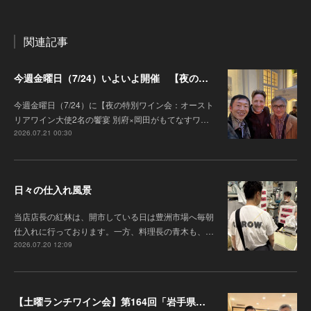
関連記事
今週金曜日（7/24）いよいよ開催 【夜の特別ワイン会】オーストリアワイン大使2名の饗宴 別府×岡田がもてなすワインペアリングの会
今週金曜日（7/24）に【夜の特別ワイン会：オースト
リアワイン大使2名の饗宴 別府×岡田がもてなすワ…
2026.07.21 00:30
日々の仕入れ風景
当店店長の紅林は、開市している日は豊洲市場へ毎朝
仕入れに行っております。一方、料理長の青木も、…
2026.07.20 12:09
【土曜ランチワイン会】第164回「岩手県『高橋葡萄園』のワインと江戸前鮓」