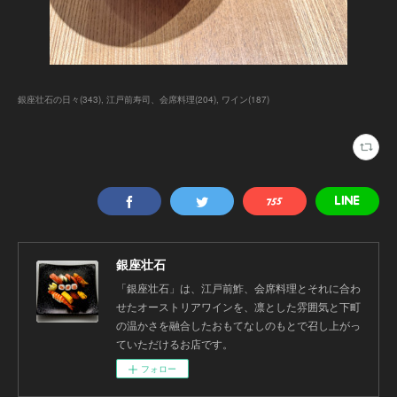
銀座壮石の日々
(
343
)
江戸前寿司、会席料理
(
204
)
ワイン
(
187
)
銀座壮石
「銀座壮石」は、江戸前鮓、会席料理とそれに合わ
せたオーストリアワインを、凛とした雰囲気と下町
の温かさを融合したおもてなしのもとで召し上がっ
ていただけるお店です。
フォロー