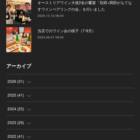
オーストリアワイン大使2名の饗宴「別府×岡田がもてな
すワインペアリングの会」を行いました
2025.10.10 06:00
当店でのワイン会の様子（7-9月）
2024.09.07 09:00
アーカイブ
2026
(
31
)
(
4
)
2025
(
41
)
(
8
)
(
4
)
2024
(
23
)
(
4
)
(
9
)
(
3
)
2023
(
29
)
(
2
)
(
6
)
(
2
)
(
3
)
2022
(
41
)