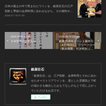
日本の風土の中で育まれたワインを、銀座壮石の江戸
前鮓と季節の会席料理に合わせながら、その個性や…
2026.07.18 01:00
2025.04.20 00:49
2025.04.14 05:00
ＧＷ営業のお知らせ
創業15周年イベント最終日
（4月19日）「フリーフロー
（飲み放題）付き特別コ…
銀座壮石
「銀座壮石」は、江戸前鮓、会席料理とそれに合わ
せたオーストリアワインを、凛とした雰囲気と下町
の温かさを融合したおもてなしのもとで召し上がっ
ていただけるお店です。
フォロー