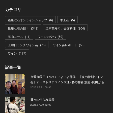
カテゴリ
銀座壮石オンラインショップ
(
6
)
手土産
(
5
)
銀座壮石の日々
(
343
)
江戸前寿司、会席料理
(
204
)
海山コース
(
11
)
ワインの夕べ
(
59
)
土曜日ランチワイン会
(
75
)
ワイン会レポート
(
56
)
ワイン
(
187
)
記事一覧
今週金曜日（7/24）いよいよ開催 【夜の特別ワイン
会】オーストリアワイン大使2名の饗宴 別府×岡田がも…
2026.07.21 00:30
日々の仕入れ風景
2026.07.20 12:09