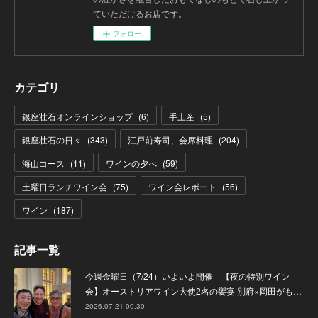
ていただけるお店です。
フォロー
カテゴリ
銀座壮石オンラインショップ
(
6
)
手土産
(
5
)
銀座壮石の日々
(
343
)
江戸前寿司、会席料理
(
204
)
海山コース
(
11
)
ワインの夕べ
(
59
)
土曜日ランチワイン会
(
75
)
ワイン会レポート
(
56
)
ワイン
(
187
)
記事一覧
今週金曜日（7/24）いよいよ開催 【夜の特別ワイン
会】オーストリアワイン大使2名の饗宴 別府×岡田がも…
2026.07.21 00:30