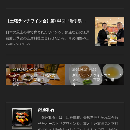
【土曜ランチワイン会】第164回「岩手県『高橋葡萄園』のワインと江戸前鮓」
日本の風土の中で育まれたワインを、銀座壮石の江戸
前鮓と季節の会席料理に合わせながら、その個性や…
2026.07.18 01:00
2025.05.06 07:56
2025.04.27 14:56
夜のフリーフロー（飲み放
新しいランチタイムのコー
題）コース「花吹雪」のご
スメニュー「百花」のご紹
紹介
介
銀座壮石
「銀座壮石」は、江戸前鮓、会席料理とそれに合わ
せたオーストリアワインを、凛とした雰囲気と下町
の温かさを融合したおもてなしのもとで召し上がっ