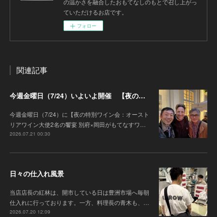
の温かさを融合したおもてなしのもとで召し上がっ
ていただけるお店です。
フォロー
関連記事
今週金曜日（7/24）いよいよ開催 【夜の特別ワイン会】オーストリアワイン大使2名の饗宴 別府×岡田がもてなすワインペアリングの会
今週金曜日（7/24）に【夜の特別ワイン会：オースト
リアワイン大使2名の饗宴 別府×岡田がもてなすワ…
2026.07.21 00:30
日々の仕入れ風景
当店店長の紅林は、開市している日は豊洲市場へ毎朝
仕入れに行っております。一方、料理長の青木も、…
2026.07.20 12:09