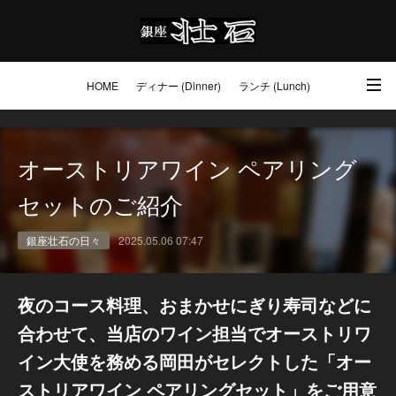
HOME
ディナー (Dinner)
ランチ (Lunch)
アクセス・ご予約 (Access / Reservations)
ワイン (Wine)
お土産 (Go to)
オーストリアワイン ペアリング
壮石の心 (Our Philosophy)
セットのご紹介
銀座壮石の日々
2025.05.06 07:47
夜のコース料理、おまかせにぎり寿司などに
合わせて、当店のワイン担当でオーストリワ
イン大使を務める岡田がセレクトした「オー
ストリアワイン ペアリングセット」をご用意