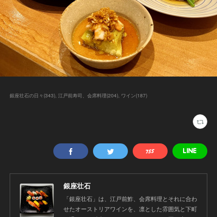
銀座壮石の日々
(
343
)
江戸前寿司、会席料理
(
204
)
ワイン
(
187
)
銀座壮石
「銀座壮石」は、江戸前鮓、会席料理とそれに合わ
せたオーストリアワインを、凛とした雰囲気と下町