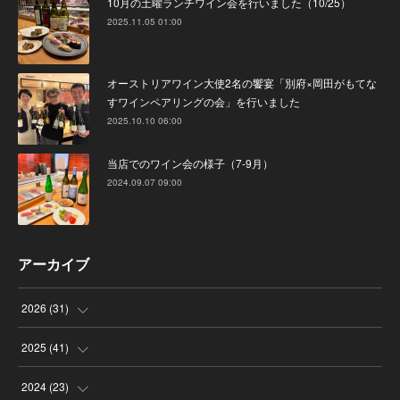
10月の土曜ランチワイン会を行いました（10/25）
2025.11.05 01:00
オーストリアワイン大使2名の饗宴「別府×岡田がもてな
すワインペアリングの会」を行いました
2025.10.10 06:00
当店でのワイン会の様子（7-9月）
2024.09.07 09:00
アーカイブ
2026
(
31
)
(
4
)
2025
(
41
)
(
8
)
(
4
)
2024
(
23
)