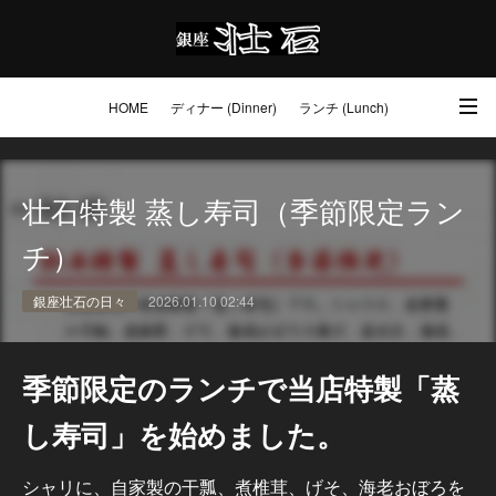
HOME
ディナー (Dinner)
ランチ (Lunch)
アクセス・ご予約 (Access / Reservations)
ワイン (Wine)
お土産 (Go to)
壮石特製 蒸し寿司（季節限定ラン
壮石の心 (Our Philosophy)
チ）
銀座壮石の日々
2026.01.10 02:44
季節限定のランチで当店特製「蒸
し寿司」を始めました。
シャリに、自家製の干瓢、煮椎茸、げそ、海老おぼろを