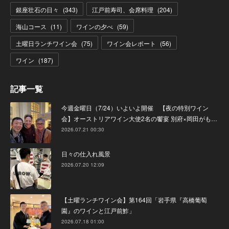
銀座壮石の日々
(
343
)
江戸前寿司、会席料理
(
204
)
海山コース
(
11
)
ワインの夕べ
(
59
)
土曜日ランチワイン会
(
75
)
ワイン会レポート
(
56
)
ワイン
(
187
)
記事一覧
今週金曜日（7/24）いよいよ開催 【夜の特別ワイン
会】オーストリアワイン大使2名の饗宴 別府×岡田がも…
2026.07.21 00:30
日々の仕入れ風景
2026.07.20 12:09
【土曜ランチワイン会】第164回「岩手県『高橋葡萄
園』のワインと江戸前鮓」
2026.07.18 01:00