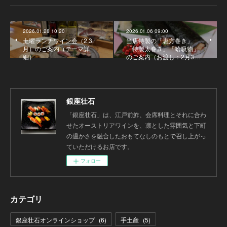
2026.01.28 10:20
2026.01.06 09:00
土曜ランチワイン会（2,3
当店特製の「恵方巻き」
月）のご案内（テーマ詳
「特製太巻き」「蛤吸物」
細）
のご案内（お渡し：2月3…
銀座壮石
「銀座壮石」は、江戸前鮓、会席料理とそれに合わ
せたオーストリアワインを、凛とした雰囲気と下町
の温かさを融合したおもてなしのもとで召し上がっ
ていただけるお店です。
フォロー
カテゴリ
銀座壮石オンラインショップ
(
6
)
手土産
(
5
)