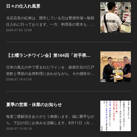
日々の仕入れ風景
当店店長の紅林は、開市している日は豊洲市場へ毎朝
仕入れに行っております。一方、料理長の青木も、…
2026.07.20 12:09
【土曜ランチワイン会】第164回「岩手県『高橋葡萄園』のワインと江戸前鮓」
日本の風土の中で育まれたワインを、銀座壮石の江戸
前鮓と季節の会席料理に合わせながら、その個性や…
2026.07.18 01:00
夏季の営業・休業のお知らせ
毎度ご愛顧頂きありがとう御座います 。誠に勝手なが
ら、下記の日にお休みを頂戴します。8月11日（火…
2026.07.15 02:18