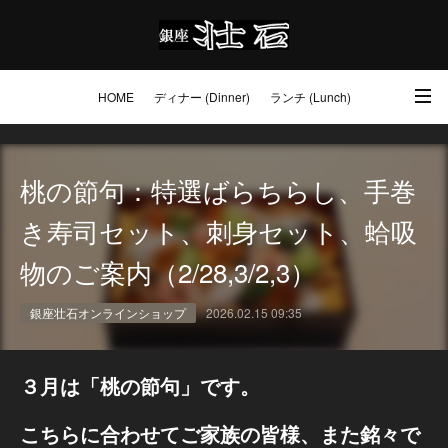
HOME
ディナー (Dinner)
ランチ (Lunch)
アクセス・ご予約 (Access / Reservations)
ワイン (Wine)
お土産 (Go to)
桃の節句：特選ばらちらし、手巻
壮石の心 (Our Philosophy)
き寿司セット、刺身セット、蛤吸
物のご案内（2/28,3/2,3）
銀座壮石オンラインショップ
2026.02.15 09:35
３月は「桃の節句」です。
こちらに合わせてご家族の皆様、また銘々で