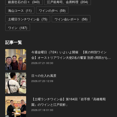
銀座壮石の日々
(
343
)
江戸前寿司、会席料理
(
204
)
海山コース
(
11
)
ワインの夕べ
(
59
)
土曜日ランチワイン会
(
75
)
ワイン会レポート
(
56
)
ワイン
(
187
)
記事一覧
今週金曜日（7/24）いよいよ開催 【夜の特別ワイン
会】オーストリアワイン大使2名の饗宴 別府×岡田がも…
2026.07.21 00:30
日々の仕入れ風景
2026.07.20 12:09
【土曜ランチワイン会】第164回「岩手県『高橋葡萄
園』のワインと江戸前鮓」
2026.07.18 01:00