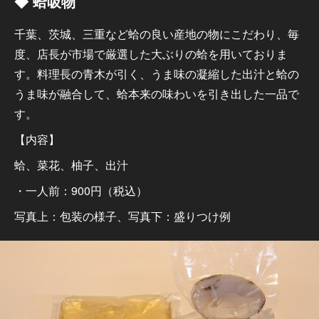
◆ 蛤吸物
千葉、茨城、三重など蛤の良い産地の物にこだわり、毎
度、店長が市場で厳選した大ぶりの蛤を用いておりま
す。料理長の青木が引く、うま味の凝縮した出汁と蛤の
うま味が融合して、蛤本来の味わいを引き出した一品で
す。
【内容】
蛤、菜花、柚子、出汁
・一人前：900円（税込）
写真上：包装の様子、写真下：盛りつけ例