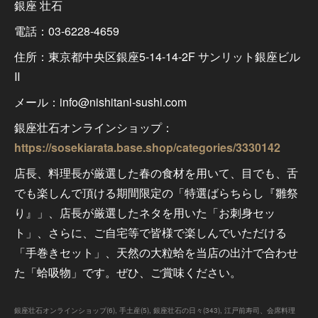
銀座 壮石
電話：03-6228-4659
住所：東京都中央区銀座5-14-14-2F サンリット銀座ビル
Ⅱ
メール：info@nishitani-sushi.com
銀座壮石オンラインショップ：
https://sosekiarata.base.shop/categories/3330142
店長、料理長が厳選した春の食材を用いて、目でも、舌
でも楽しんで頂ける期間限定の「特選ばらちらし『雛祭
り』」、店長が厳選したネタを用いた「お刺身セッ
ト」、さらに、ご自宅等で皆様で楽しんでいただける
「手巻きセット」、天然の大粒蛤を当店の出汁で合わせ
た「蛤吸物」です。ぜひ、ご賞味ください。
銀座壮石オンラインショップ
(
6
)
手土産
(
5
)
銀座壮石の日々
(
343
)
江戸前寿司、会席料理