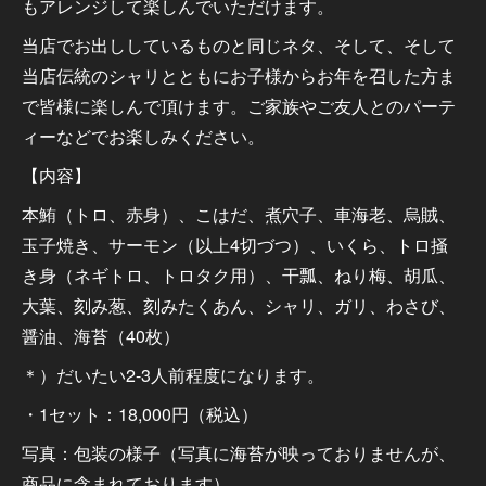
もアレンジして楽しんでいただけます。
当店でお出ししているものと同じネタ、そして、そして
当店伝統のシャリとともにお子様からお年を召した方ま
で皆様に楽しんで頂けます。ご家族やご友人とのパーテ
ィーなどでお楽しみください。
【内容】
本鮪（トロ、赤身）、こはだ、煮穴子、車海老、烏賊、
玉子焼き、サーモン（以上4切づつ）、いくら、トロ掻
き身（ネギトロ、トロタク用）、干瓢、ねり梅、胡瓜、
大葉、刻み葱、刻みたくあん、シャリ、ガリ、わさび、
醤油、海苔（40枚）
＊）だいたい2-3人前程度になります。
・1セット：18,000円（税込）
写真：包装の様子（写真に海苔が映っておりませんが、
商品に含まれております）