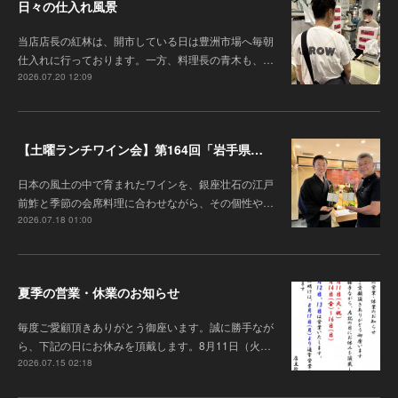
日々の仕入れ風景
当店店長の紅林は、開市している日は豊洲市場へ毎朝
仕入れに行っております。一方、料理長の青木も、…
2026.07.20 12:09
【土曜ランチワイン会】第164回「岩手県『高橋葡萄園』のワインと江戸前鮓」
日本の風土の中で育まれたワインを、銀座壮石の江戸
前鮓と季節の会席料理に合わせながら、その個性や…
2026.07.18 01:00
夏季の営業・休業のお知らせ
毎度ご愛顧頂きありがとう御座います 。誠に勝手なが
ら、下記の日にお休みを頂戴します。8月11日（火…
2026.07.15 02:18