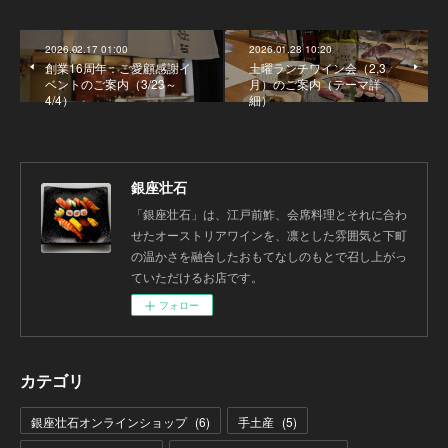
2026.02.17 01:00
2026.01.28 10:20
創業16周年：ご愛顧感謝イ
土曜ランチワイン会（2,3
ベントのご案内（3/23～
月）のご案内（テーマ詳
4/4）
細）
銀座壮石
「銀座壮石」は、江戸前鮓、会席料理とそれに合わ
せたオーストリアワインを、凛とした雰囲気と下町
の温かさを融合したおもてなしのもとで召し上がっ
ていただけるお店です。
フォロー
カテゴリ
銀座壮石オンラインショップ
(
6
)
手土産
(
5
)