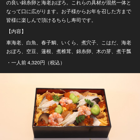
の良い錦糸卵と海老おぼろ。これらの具材が混然一体と
なって口に広がります。お子様からお年を召した方まで
皆様に楽しんで頂けるちらし寿司です。
【内容】
車海老、白魚、春子鯛、いくら、煮穴子、こはだ、海老
おぼろ、空豆、蓮根、煮椎茸、錦糸卵、木の芽、煮干瓢
・一人前 4,320円（税込）