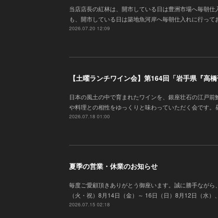
当店店長の紅林は、開市している日は豊洲市場へ毎朝仕
も、開市している日は築地魚河岸へ毎朝仕入れに行って
2026.07.20 12:09
【土曜ランチワイン会】第164回「岩手県『高
日本の風土の中で育まれたワインを、銀座壮石の江戸前
や料理との相性をゆっくりと味わっていただく会です。
2026.07.18 01:00
夏季の営業・休業のお知らせ
毎度ご愛顧頂きありがとう御座います 。誠に勝手ながら
（火・祝）8月14日（金）～ 16日（日）8月12日（水
2026.07.15 02:18