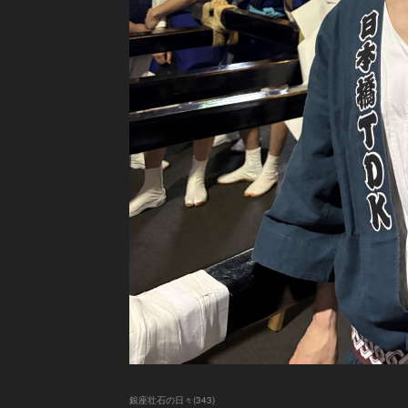
銀座壮石の日々
(
343
)