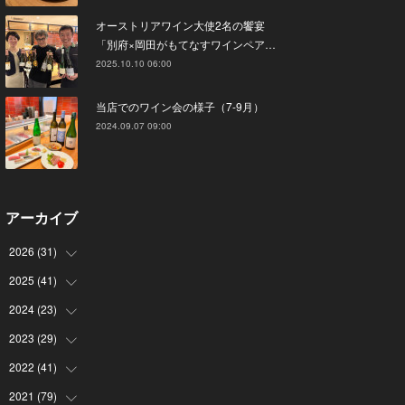
オーストリアワイン大使2名の饗宴
「別府×岡田がもてなすワインペア…
2025.10.10 06:00
当店でのワイン会の様子（7-9月）
2024.09.07 09:00
アーカイブ
2026
(
31
)
2025
(
41
(
4
)
)
(
8
)
2024
(
23
(
4
)
)
(
4
)
(
9
)
2023
(
29
(
3
)
)
(
2
)
(
6
)
(
2
)
2022
(
41
(
3
)
)
(
5
)
(
1
)
(
1
)
(
3
)
2021
(
79
(
6
)
)