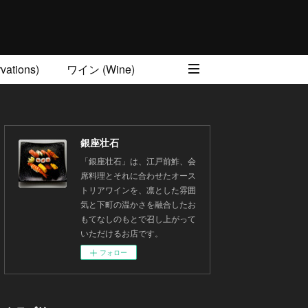
ations)
ワイン (Wine)
銀座壮石
「銀座壮石」は、江戸前鮓、会
席料理とそれに合わせたオース
トリアワインを、凛とした雰囲
気と下町の温かさを融合したお
もてなしのもとで召し上がって
いただけるお店です。
フォロー