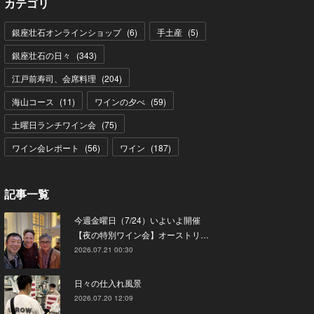
カテゴリ
銀座壮石オンラインショップ
(
6
)
手土産
(
5
)
銀座壮石の日々
(
343
)
江戸前寿司、会席料理
(
204
)
海山コース
(
11
)
ワインの夕べ
(
59
)
土曜日ランチワイン会
(
75
)
ワイン会レポート
(
56
)
ワイン
(
187
)
記事一覧
今週金曜日（7/24）いよいよ開催
【夜の特別ワイン会】オーストリ…
2026.07.21 00:30
日々の仕入れ風景
2026.07.20 12:09