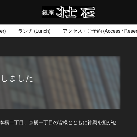
r)
ランチ (Lunch)
アクセス・ご予約 (Access / Reserv
お土産 (Go to)
壮石の心 (Our Philosophy)
加しました
本橋二丁目、京橋一丁目の皆様とともに神輿を担がせ