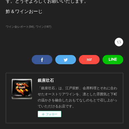
す。どうぞよろしくお願いいたします。
鮓＆ワインおーじ
ワイン会レポート
(
56
)
ワイン
(
187
)
銀座壮石
「銀座壮石」は、江戸前鮓、会席料理とそれに合わ
せたオーストリアワインを、凛とした雰囲気と下町
の温かさを融合したおもてなしのもとで召し上がっ
ていただけるお店です。
フォロー