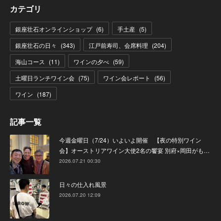
カテゴリ
銀座壮石オンラインショップ
(
6
)
手土産
(
5
)
銀座壮石の日々
(
343
)
江戸前寿司、会席料理
(
204
)
海山コース
(
11
)
ワインの夕べ
(
59
)
土曜日ランチワイン会
(
75
)
ワイン会レポート
(
56
)
ワイン
(
187
)
記事一覧
今週金曜日（7/24）いよいよ開催 【夜の特別ワイン
会】オーストリアワイン大使2名の饗宴 別府×岡田がも…
2026.07.21 00:30
日々の仕入れ風景
2026.07.20 12:09