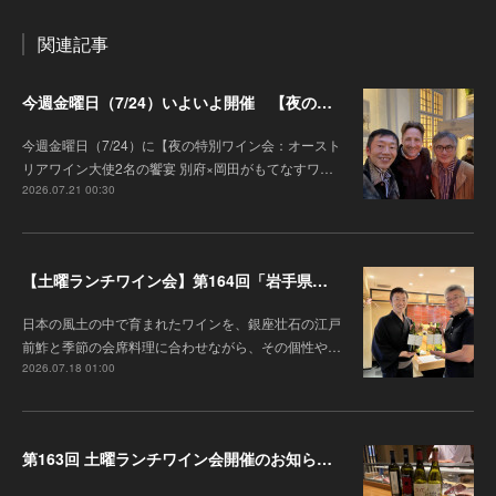
関連記事
今週金曜日（7/24）いよいよ開催 【夜の特別ワイン会】オーストリアワイン大使2名の饗宴 別府×岡田がもてなすワインペアリングの会
今週金曜日（7/24）に【夜の特別ワイン会：オースト
リアワイン大使2名の饗宴 別府×岡田がもてなすワ…
2026.07.21 00:30
【土曜ランチワイン会】第164回「岩手県『高橋葡萄園』のワインと江戸前鮓」
日本の風土の中で育まれたワインを、銀座壮石の江戸
前鮓と季節の会席料理に合わせながら、その個性や…
2026.07.18 01:00
第163回 土曜ランチワイン会開催のお知らせ 「オーストリアワインとオーストラリアワイン」（7月4日（土））