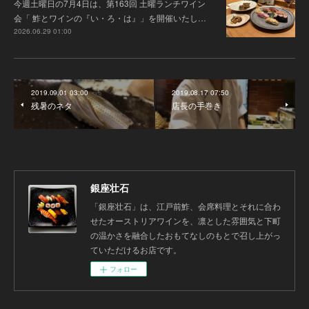
今週土曜日の7月4日は、第163回 土曜ランチワイン
会「 鮓とワインの『い・ろ・は』」を開催いたし…
2026.06.29 01:00
2019.09.01 03:00
2019.08.17 07:50
残暑のネタ
店長の手巻き
銀座壮石
「銀座壮石」は、江戸前鮓、会席料理とそれに合わ
せたオーストリアワインを、凛とした雰囲気と下町
の温かさを融合したおもてなしのもとで召し上がっ
ていただけるお店です。
フォロー