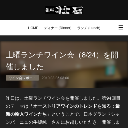
HOME
ディナー (Dinner)
ランチ (Lunch)
アクセス・ご予約 (Access / Reservations)
ワイン (Wine)
お土産 (Go to)
土曜ランチワイン会（8/24）を開
壮石の心 (Our Philosophy)
催しました
ワイン会レポート
2019.08.25 03:00
昨日は、土曜ランチワイン会を開催しました。第94回目
のテーマは
「オーストリアワインのトレンドを知る：最
新の輸入ワインたち」
ということで、日本グランドシャ
ンパーニュの牛嶋純一さんにお越しいただき、開催しま