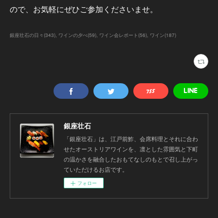
ので、お気軽にぜひご参加くださいませ。
銀座壮石の日々
(
343
)
ワインの夕べ
(
59
)
ワイン会レポート
(
56
)
ワイン
(
187
)
銀座壮石
「銀座壮石」は、江戸前鮓、会席料理とそれに合わ
せたオーストリアワインを、凛とした雰囲気と下町
の温かさを融合したおもてなしのもとで召し上がっ
ていただけるお店です。
フォロー