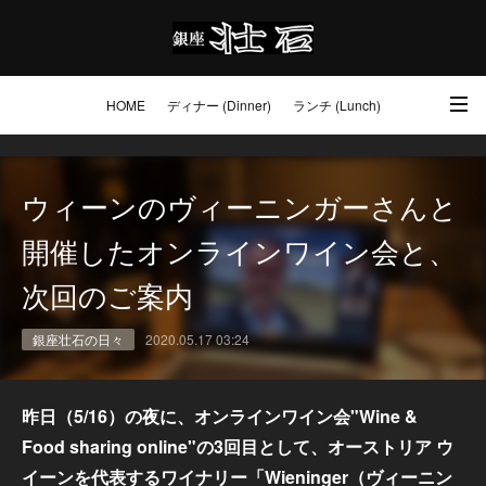
HOME
ディナー (Dinner)
ランチ (Lunch)
アクセス・ご予約 (Access / Reservations)
ワイン (Wine)
お土産 (Go to)
ウィーンのヴィーニンガーさんと
壮石の心 (Our Philosophy)
開催したオンラインワイン会と、
次回のご案内
銀座壮石の日々
2020.05.17 03:24
昨日（5/16）の夜に、オンラインワイン会"Wine &
Food sharing online"の3回目として、オーストリア ウ
イーンを代表するワイナリー「Wieninger（ヴィーニン