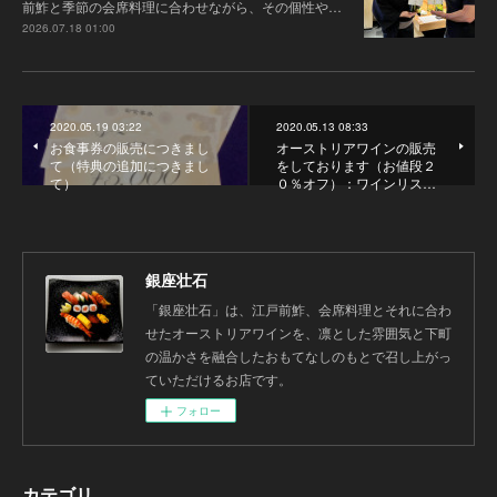
前鮓と季節の会席料理に合わせながら、その個性や…
2026.07.18 01:00
2020.05.19 03:22
2020.05.13 08:33
お食事券の販売につきまし
オーストリアワインの販売
て（特典の追加につきまし
をしております（お値段２
て）
０％オフ）：ワインリス…
銀座壮石
「銀座壮石」は、江戸前鮓、会席料理とそれに合わ
せたオーストリアワインを、凛とした雰囲気と下町
の温かさを融合したおもてなしのもとで召し上がっ
ていただけるお店です。
フォロー
カテゴリ