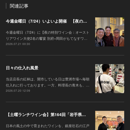
関連記事
今週金曜日（7/24）いよいよ開催 【夜の特別ワイン会】オーストリアワイン大使2名の饗宴 別府×岡田がもてなすワインペアリングの会
今週金曜日（7/24）に【夜の特別ワイン会：オースト
リアワイン大使2名の饗宴 別府×岡田がもてなすワ…
2026.07.21 00:30
日々の仕入れ風景
当店店長の紅林は、開市している日は豊洲市場へ毎朝
仕入れに行っております。一方、料理長の青木も、…
2026.07.20 12:09
【土曜ランチワイン会】第164回「岩手県『高橋葡萄園』のワインと江戸前鮓」
日本の風土の中で育まれたワインを、銀座壮石の江戸