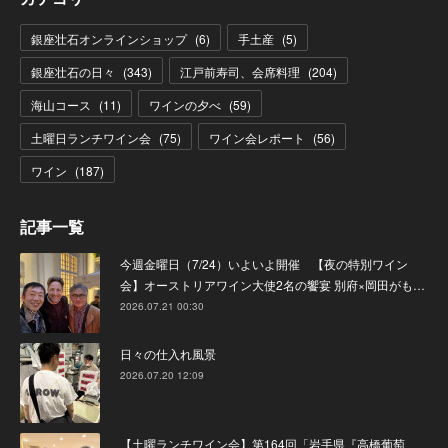
銀座壮石オンラインショップ
(
6
)
手土産
(
5
)
銀座壮石の日々
(
343
)
江戸前寿司、会席料理
(
204
)
海山コース
(
11
)
ワインの夕べ
(
59
)
土曜日ランチワイン会
(
75
)
ワイン会レポート
(
56
)
ワイン
(
187
)
記事一覧
今週金曜日（7/24）いよいよ開催 【夜の特別ワイン
会】オーストリアワイン大使2名の饗宴 別府×岡田がも…
2026.07.21 00:30
日々の仕入れ風景
2026.07.20 12:09
【土曜ランチワイン会】第164回「岩手県『高橋葡萄