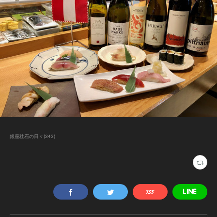
銀座壮石の日々
(
343
)