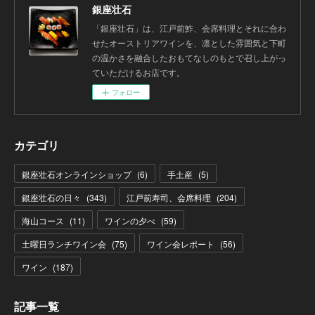
銀座壮石
「銀座壮石」は、江戸前鮓、会席料理とそれに合わ
せたオーストリアワインを、凛とした雰囲気と下町
の温かさを融合したおもてなしのもとで召し上がっ
ていただけるお店です。
フォロー
カテゴリ
銀座壮石オンラインショップ
(
6
)
手土産
(
5
)
銀座壮石の日々
(
343
)
江戸前寿司、会席料理
(
204
)
海山コース
(
11
)
ワインの夕べ
(
59
)
土曜日ランチワイン会
(
75
)
ワイン会レポート
(
56
)
ワイン
(
187
)
記事一覧