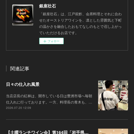
銀座壮石
「銀座壮石」は、江戸前鮓、会席料理とそれに合わ
せたオーストリアワインを、凛とした雰囲気と下町
の温かさを融合したおもてなしのもとで召し上がっ
ていただけるお店です。
フォロー
関連記事
日々の仕入れ風景
当店店長の紅林は、開市している日は豊洲市場へ毎朝
仕入れに行っております。一方、料理長の青木も、…
2026.07.20 12:09
【土曜ランチワイン会】第164回「岩手県『高橋葡萄園』のワインと江戸前鮓」