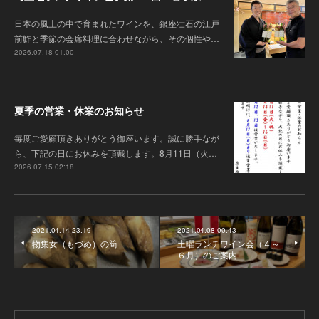
日本の風土の中で育まれたワインを、銀座壮石の江戸
前鮓と季節の会席料理に合わせながら、その個性や…
2026.07.18 01:00
夏季の営業・休業のお知らせ
毎度ご愛顧頂きありがとう御座います 。誠に勝手なが
ら、下記の日にお休みを頂戴します。8月11日（火…
2026.07.15 02:18
2021.04.14 23:19
2021.04.08 00:43
物集女（もづめ）の筍
土曜ランチワイン会（４～
６月）のご案内