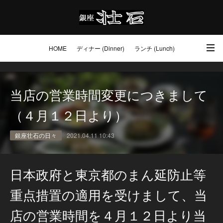
HOME
ディナー (Dinner)
ランチ (Lunch)
アクセス・ご予約 (Access / Reservations)
ワイン (Wine)
お土産 (Go to)
当店の営業時間変更につきまして
壮石の心 (Our Philosophy)
（４月１２日より）
銀座壮石の日々
2021.04.11 10:43
日本政府と東京都のまん延防止等
重点措置の適用を受けまして、当
店の営業時間を４月１２日より当