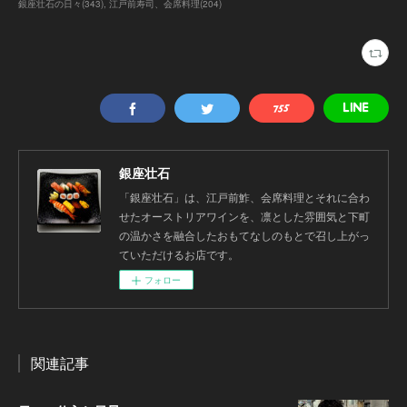
銀座壮石の日々
(
343
)
江戸前寿司、会席料理
(
204
)
銀座壮石
「銀座壮石」は、江戸前鮓、会席料理とそれに合わ
せたオーストリアワインを、凛とした雰囲気と下町
の温かさを融合したおもてなしのもとで召し上がっ
ていただけるお店です。
フォロー
関連記事