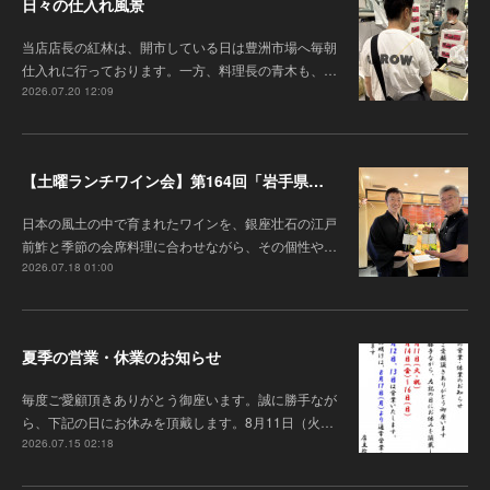
日々の仕入れ風景
当店店長の紅林は、開市している日は豊洲市場へ毎朝
仕入れに行っております。一方、料理長の青木も、…
2026.07.20 12:09
【土曜ランチワイン会】第164回「岩手県『高橋葡萄園』のワインと江戸前鮓」
日本の風土の中で育まれたワインを、銀座壮石の江戸
前鮓と季節の会席料理に合わせながら、その個性や…
2026.07.18 01:00
夏季の営業・休業のお知らせ
毎度ご愛顧頂きありがとう御座います 。誠に勝手なが
ら、下記の日にお休みを頂戴します。8月11日（火…
2026.07.15 02:18