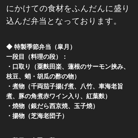
にかけての食材をふんだんに盛り
込んだ弁当となっております。
◆ 特製季節弁当（皐月）
一段目（料理の段）：
・口取り（粟麩田楽、蓮根のサーモン挟み、
枝豆、蛸・胡瓜の酢の物）
・煮物（千両茄子揚げ煮、八竹、車海老旨
煮、豚の角煮赤ワイン入り、紅葉麩）
・焼物（銀だら西京焼、玉子焼）
・揚物（芝海老団子）