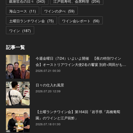
銀座壮石の日々
(
343
)
江戸前寿司、会席料理
(
204
)
海山コース
(
11
)
ワインの夕べ
(
59
)
土曜日ランチワイン会
(
75
)
ワイン会レポート
(
56
)
ワイン
(
187
)
記事一覧
今週金曜日（7/24）いよいよ開催 【夜の特別ワイン
会】オーストリアワイン大使2名の饗宴 別府×岡田がも…
2026.07.21 00:30
日々の仕入れ風景
2026.07.20 12:09
【土曜ランチワイン会】第164回「岩手県『高橋葡萄
園』のワインと江戸前鮓」
2026.07.18 01:00