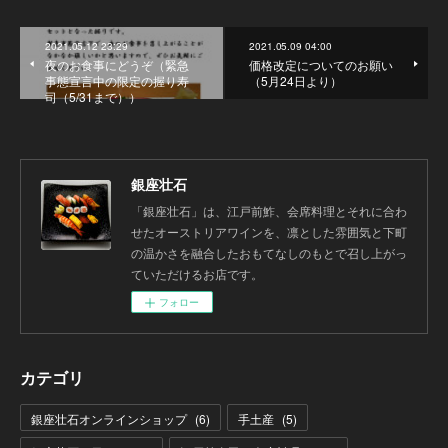
2021.05.12 23:29
2021.05.09 04:00
夜のお食事にどうぞ（緊急
価格改定についてのお願い
事態宣言中の限定の握り寿
（5月24日より）
司（5/31まで））
銀座壮石
「銀座壮石」は、江戸前鮓、会席料理とそれに合わ
せたオーストリアワインを、凛とした雰囲気と下町
の温かさを融合したおもてなしのもとで召し上がっ
ていただけるお店です。
フォロー
カテゴリ
銀座壮石オンラインショップ
(
6
)
手土産
(
5
)