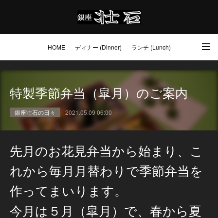
HOME
ディナー (Dinner)
ランチ (Lunch)
アクセス・ご予約 (Access / Reservations)
ワイン (Wine)
お土産 (Go to)
特製季節弁当（皐月）のご案内
壮石の心 (Our Philosophy)
銀座壮石の日々
2021.05.09 06:00
先月のお花見弁当から始まり、こ
れから毎月月替わりで季節弁当を
作ってまいります。
今月は５月（皐月）で、春から夏