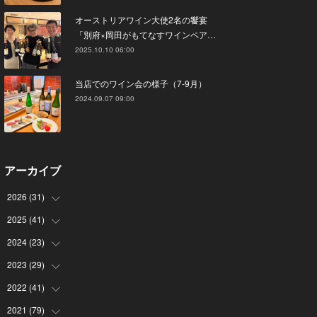
オーストリアワイン大使2名の饗宴
「別府×岡田がもてなすワインペア…
2025.10.10 06:00
当店でのワイン会の様子（7-9月）
2024.09.07 09:00
アーカイブ
2026
(
31
)
2025
(
41
(
4
)
)
(
8
)
2024
(
23
(
4
)
)
(
4
)
(
9
)
2023
(
29
(
3
)
)
(
2
)
(
6
)
(
2
)
2022
(
41
(
3
)
)
(
5
)
(
1
)
(
1
)
(
3
)
2021
(
79
(
6
)
)