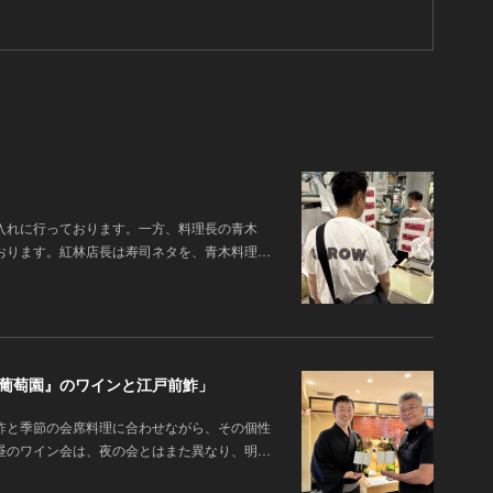
入れに行っております。一方、料理長の青木
おります。紅林店長は寿司ネタを、青木料理…
橋葡萄園』のワインと江戸前鮓」
鮓と季節の会席料理に合わせながら、その個性
昼のワイン会は、夜の会とはまた異なり、明…