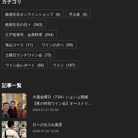
カテゴリ
銀座壮石オンラインショップ
(
6
)
手土産
(
5
)
銀座壮石の日々
(
343
)
江戸前寿司、会席料理
(
204
)
海山コース
(
11
)
ワインの夕べ
(
59
)
土曜日ランチワイン会
(
75
)
ワイン会レポート
(
56
)
ワイン
(
187
)
記事一覧
今週金曜日（7/24）いよいよ開催
【夜の特別ワイン会】オーストリ…
2026.07.21 00:30
日々の仕入れ風景
2026.07.20 12:09