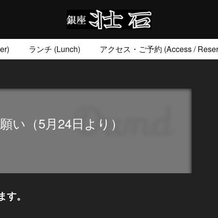
r)
ランチ (Lunch)
アクセス・ご予約 (Access / Reserv
お土産 (Go to)
壮石の心 (Our Philosophy)
願い（5月24日より）
ます。