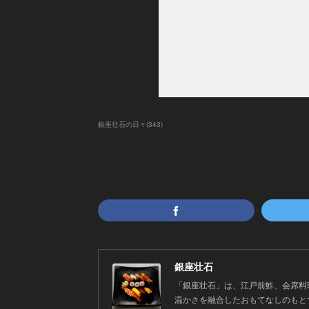
銀座壮石の日々
(
343
)
銀座壮石
「銀座壮石」は、江戸前鮓、会席料
温かさを融合したおもてなしのもと