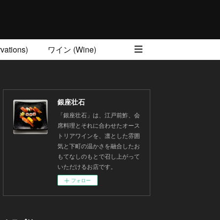
ations)
ワイン (Wine)
銀座壮石
「銀座壮石」は、江戸前鮓、会
席料理とそれに合わせたオース
トリアワインを、凛とした雰囲
気と下町の温かさを融合したお
もてなしのもとで召し上がって
いただけるお店です。
フォロー