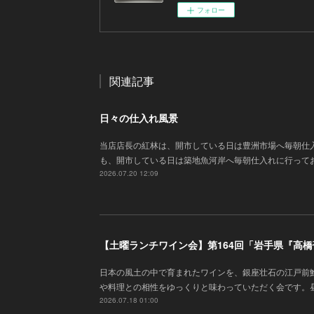
フォロー
関連記事
日々の仕入れ風景
当店店長の紅林は、開市している日は豊洲市場へ毎朝仕
も、開市している日は築地魚河岸へ毎朝仕入れに行って
2026.07.20 12:09
【土曜ランチワイン会】第164回「岩手県『高
日本の風土の中で育まれたワインを、銀座壮石の江戸前
や料理との相性をゆっくりと味わっていただく会です。
2026.07.18 01:00