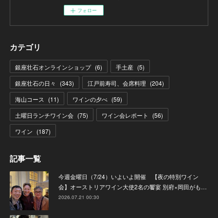
フォロー
カテゴリ
銀座壮石オンラインショップ
(
6
)
手土産
(
5
)
銀座壮石の日々
(
343
)
江戸前寿司、会席料理
(
204
)
海山コース
(
11
)
ワインの夕べ
(
59
)
土曜日ランチワイン会
(
75
)
ワイン会レポート
(
56
)
ワイン
(
187
)
記事一覧
今週金曜日（7/24）いよいよ開催 【夜の特別ワイン
会】オーストリアワイン大使2名の饗宴 別府×岡田がも…
2026.07.21 00:30