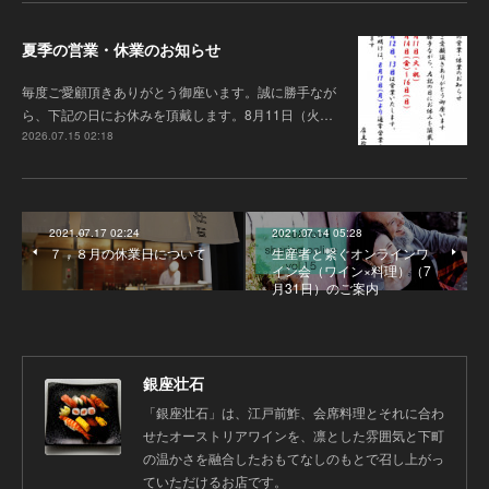
夏季の営業・休業のお知らせ
毎度ご愛顧頂きありがとう御座います 。誠に勝手なが
ら、下記の日にお休みを頂戴します。8月11日（火…
2026.07.15 02:18
2021.07.17 02:24
2021.07.14 05:28
７，８月の休業日について
生産者と繋ぐオンラインワ
イン会（ワイン×料理）（7
月31日）のご案内
銀座壮石
「銀座壮石」は、江戸前鮓、会席料理とそれに合わ
せたオーストリアワインを、凛とした雰囲気と下町
の温かさを融合したおもてなしのもとで召し上がっ
ていただけるお店です。