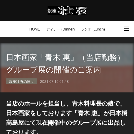
HOME
ディナー (Dinner)
ランチ (Lunch)
アクセス・ご予約 (Access / Reservations)
ワイン (Wine)
お土産 (Go to)
日本画家「青木 惠」（当店勤務）
壮石の心 (Our Philosophy)
グループ展の開催のご案内
銀座壮石の日々
2021.07.15 01:48
当店のホールを担当し、青木料理長の娘で、
日本画家をしております「青木 惠」が日本橋
高島屋にて現在開催中のグループ展に出品し
ております。