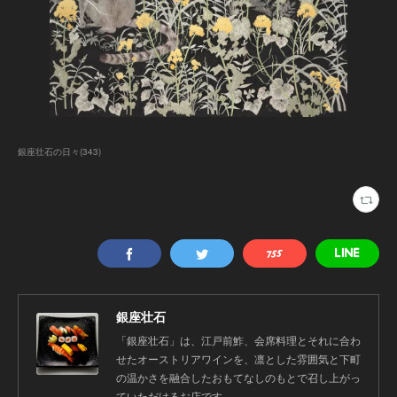
銀座壮石の日々
(
343
)
銀座壮石
「銀座壮石」は、江戸前鮓、会席料理とそれに合わ
せたオーストリアワインを、凛とした雰囲気と下町
の温かさを融合したおもてなしのもとで召し上がっ
ていただけるお店です。