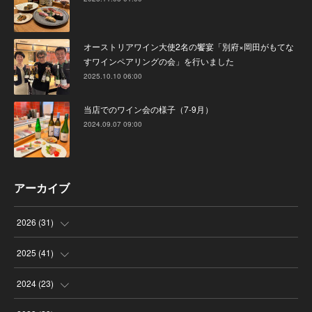
オーストリアワイン大使2名の饗宴「別府×岡田がもてな
すワインペアリングの会」を行いました
2025.10.10 06:00
当店でのワイン会の様子（7-9月）
2024.09.07 09:00
アーカイブ
2026
(
31
)
(
4
)
2025
(
41
)
(
8
)
(
4
)
2024
(
23
)
(
4
)
(
9
)