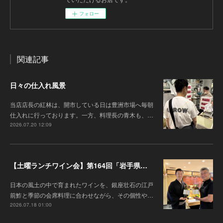
フォロー
関連記事
日々の仕入れ風景
当店店長の紅林は、開市している日は豊洲市場へ毎朝
仕入れに行っております。一方、料理長の青木も、…
2026.07.20 12:09
【土曜ランチワイン会】第164回「岩手県『高橋葡萄園』のワインと江戸前鮓」
日本の風土の中で育まれたワインを、銀座壮石の江戸
前鮓と季節の会席料理に合わせながら、その個性や…
2026.07.18 01:00