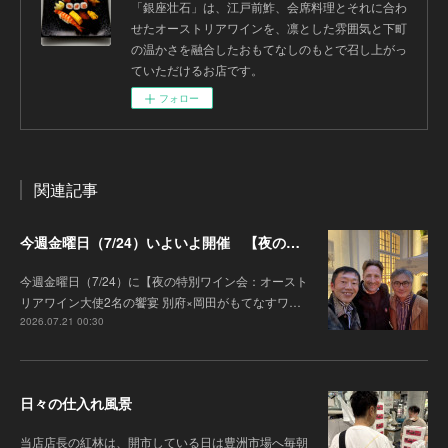
「銀座壮石」は、江戸前鮓、会席料理とそれに合わ
せたオーストリアワインを、凛とした雰囲気と下町
の温かさを融合したおもてなしのもとで召し上がっ
ていただけるお店です。
フォロー
関連記事
今週金曜日（7/24）いよいよ開催 【夜の特別ワイン会】オーストリアワイン大使2名の饗宴 別府×岡田がもてなすワインペアリングの会
今週金曜日（7/24）に【夜の特別ワイン会：オースト
リアワイン大使2名の饗宴 別府×岡田がもてなすワ…
2026.07.21 00:30
日々の仕入れ風景
当店店長の紅林は、開市している日は豊洲市場へ毎朝