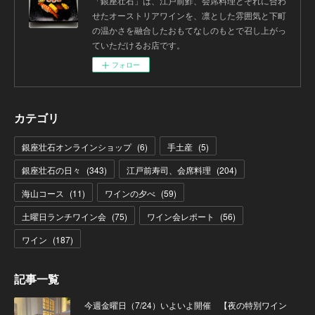
「銀座壮石」は、江戸前鮓、会席料理とそれに合わ
せたオーストリアワインを、凛とした雰囲気と下町
の温かさを融合したおもてなしのもとで召し上がっ
ていただけるお店です。
フォロー
カテゴリ
銀座壮石オンラインショップ
(
6
)
手土産
(
5
)
銀座壮石の日々
(
343
)
江戸前寿司、会席料理
(
204
)
海山コース
(
11
)
ワインの夕べ
(
59
)
土曜日ランチワイン会
(
75
)
ワイン会レポート
(
56
)
ワイン
(
187
)
記事一覧
今週金曜日（7/24）いよいよ開催 【夜の特別ワイン