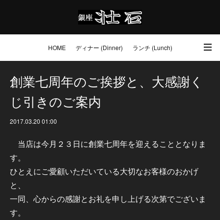
HOME
ディナー (Dinner)
ランチ (Lunch)
アクセス・ご予約 (Access / Reservations)
ワイン (Wine)
お土産 (Go to)
創業七周年のご挨拶と、大感謝く
じ引きのご案内
壮石の心 (Our Philosophy)
2017.03.20 01:00
当店は今月２３日に創業七周年を迎えることとなりま
す。
ひとえにご愛顧いただいている大切なお客様のおかげ
と、
一同、心からの感謝とお礼を申し上げる次第でございま
す。