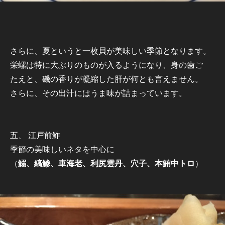
さらに、夏というと一枚貝が美味しい季節となります。
栄螺は特に大ぶりのものが入るようになり、身の歯ご
たえと、磯の香りが凝縮した肝が何とも言えません。
さらに、その出汁にはうま味が詰まっています。
五、 江戸前鮓
季節の美味しいネタを中心に
（
鰯、縞鯵、車海老、利尻雲丹、穴子、本鮪中トロ
）