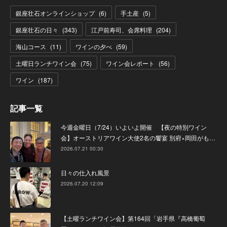
銀座壮石オンラインショップ
(
6
)
手土産
(
5
)
銀座壮石の日々
(
343
)
江戸前寿司、会席料理
(
204
)
海山コース
(
11
)
ワインの夕べ
(
59
)
土曜日ランチワイン会
(
75
)
ワイン会レポート
(
56
)
ワイン
(
187
)
記事一覧
今週金曜日（7/24）いよいよ開催 【夜の特別ワイン
会】オーストリアワイン大使2名の饗宴 別府×岡田がも…
2026.07.21 00:30
日々の仕入れ風景
2026.07.20 12:09
【土曜ランチワイン会】第164回「岩手県『高橋葡萄