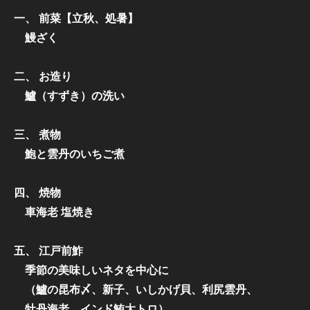
一、 前菜【立秋、処暑】
鰻ざく
二、 お造り
鱸（すずき）の洗い
三、 煮物
鮑と雲丹のいちご煮
四、 焼物
車海老 塩焼き
五、 江戸前鮓
季節の美味しいネタを中心に
（鱸の昆布〆、新子、いしかげ貝、利尻雲丹、
牡丹海老、インド鮪大トロ）