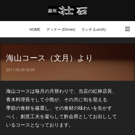
HOME
ディナー (Dinner)
ランチ (Lunch)
アクセス・ご予約 (Access / Reservations)
ワイン (Wine)
お土産 (Go to)
海山コース（文月）より
壮石の心 (Our Philosophy)
2017.08.05 02:00
海山コースは毎月の月替わりで、当店の紅林店長、
青木料理長そして小熊が、その月に旬を迎える
季節の食材を厳選し、その食材の味わいを生かす
べく、創意工夫を凝らして鮓会席としてお出しして
いるコースとなっております。