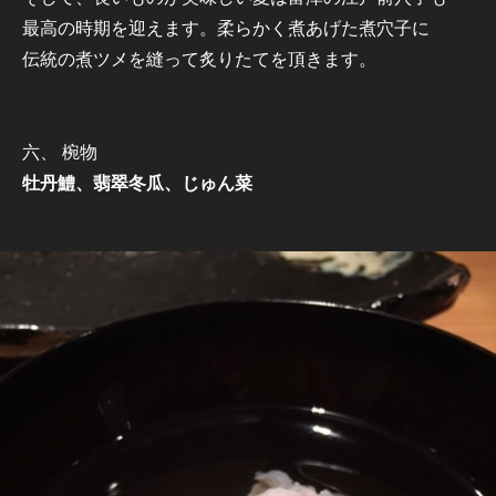
最高の時期を迎えます。柔らかく煮あげた煮穴子に
伝統の煮ツメを縫って炙りたてを頂きます。
六、 椀物
牡丹鱧、翡翠冬瓜、じゅん菜