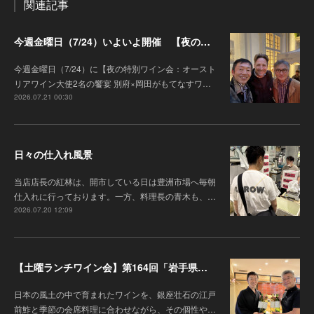
関連記事
今週金曜日（7/24）いよいよ開催 【夜の特別ワイン会】オーストリアワイン大使2名の饗宴 別府×岡田がもてなすワインペアリングの会
今週金曜日（7/24）に【夜の特別ワイン会：オースト
リアワイン大使2名の饗宴 別府×岡田がもてなすワ…
2026.07.21 00:30
日々の仕入れ風景
当店店長の紅林は、開市している日は豊洲市場へ毎朝
仕入れに行っております。一方、料理長の青木も、…
2026.07.20 12:09
【土曜ランチワイン会】第164回「岩手県『高橋葡萄園』のワインと江戸前鮓」
日本の風土の中で育まれたワインを、銀座壮石の江戸
前鮓と季節の会席料理に合わせながら、その個性や…