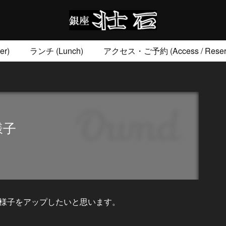
r)
ランチ (Lunch)
アクセス・ご予約 (Access / Reserv
お土産 (Go to)
壮石の心 (Our Philosophy)
様子
様子をアップしたいと思います。