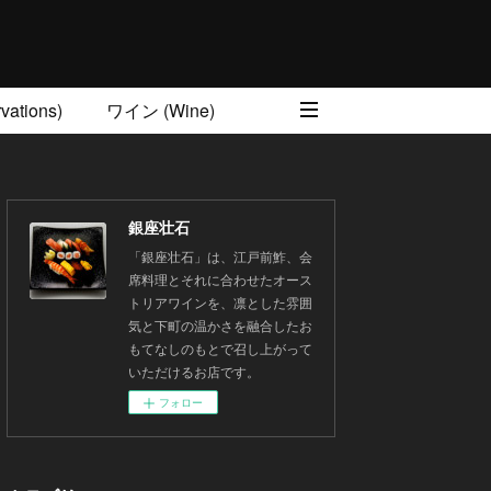
ations)
ワイン (Wine)
銀座壮石
「銀座壮石」は、江戸前鮓、会
席料理とそれに合わせたオース
トリアワインを、凛とした雰囲
気と下町の温かさを融合したお
もてなしのもとで召し上がって
いただけるお店です。
フォロー