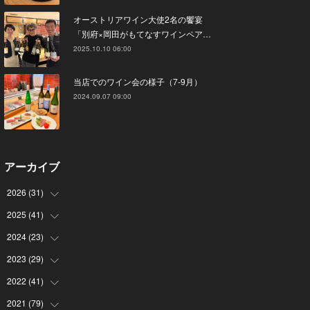
オーストリアワイン大使2名の饗宴
「別府×岡田がもてなすワインペア…
2025.10.10 06:00
当店でのワイン会の様子（7-9月）
2024.09.07 09:00
アーカイブ
2026
(
31
)
2025
(
41
(
4
)
)
(
8
)
2024
(
23
(
4
)
)
(
4
)
(
9
)
2023
(
29
(
3
)
)
(
2
)
(
6
)
(
2
)
2022
(
41
(
3
)
)
(
5
)
(
1
)
(
1
)
(
3
)
2021
(
79
(
6
)
)