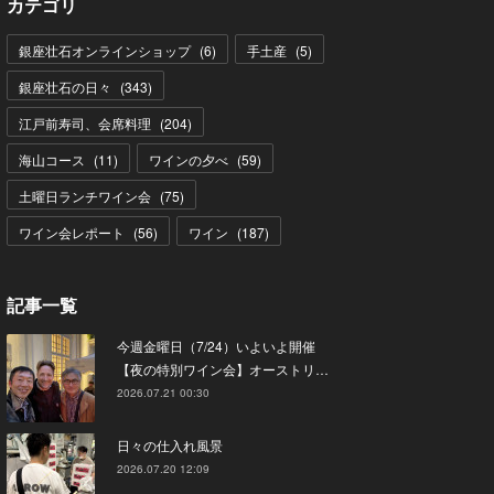
カテゴリ
銀座壮石オンラインショップ
(
6
)
手土産
(
5
)
銀座壮石の日々
(
343
)
江戸前寿司、会席料理
(
204
)
海山コース
(
11
)
ワインの夕べ
(
59
)
土曜日ランチワイン会
(
75
)
ワイン会レポート
(
56
)
ワイン
(
187
)
記事一覧
今週金曜日（7/24）いよいよ開催
【夜の特別ワイン会】オーストリ…
2026.07.21 00:30
日々の仕入れ風景
2026.07.20 12:09