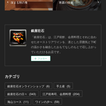
深まる秋の食
寒露の味覚
銀座壮石
「銀座壮石」は、江戸前鮓、会席料理とそれに合わ
せたオーストリアワインを、凛とした雰囲気と下町
の温かさを融合したおもてなしのもとで召し上がっ
ていただけるお店です。
フォロー
カテゴリ
銀座壮石オンラインショップ
(
6
)
手土産
(
5
)
銀座壮石の日々
(
343
)
江戸前寿司、会席料理
(
204
)
海山コース
(
11
)
ワインの夕べ
(
59
)