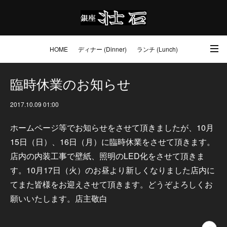
HOME
ディナー (Dinner)
ランチ (Lunch)
アクセス・ご予約 (Access / Reservations)
ワイン (Wine)
お土産 (Go to)
臨時休業のお知らせ
壮石の心 (Our Philosophy)
2017.10.09 01:00
ホームページ等でお知らせをさせて頂きましたが、10月
15日（日）、16日（月）に臨時休業をさせて頂きます。
店内の内装工事で壁紙、照明のLED化をさせて頂きま
す。10月17日（火）のお昼より新しくなりました店内に
てまた皆様をお迎えさせて頂きます。どうぞよろしくお
願いいたします。店主敬白