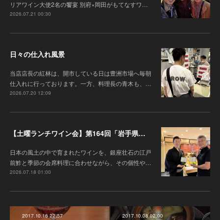
リアワイン大使2名の饗宴 別府×岡田がもてなすワ…
2026.07.21 00:30
日々の仕入れ風景
当店店長の紅林は、開市している日は豊洲市場へ毎朝
仕入れに行っております。一方、料理長の青木も、…
2026.07.20 12:09
【土曜ランチワイン会】第164回「岩手県『高橋葡萄園』のワインと江戸前鮓」
日本の風土の中で育まれたワインを、銀座壮石の江戸
前鮓と季節の会席料理に合わせながら、その個性や…
2026.07.18 01:00
2017.10.16 22:57
2017.10.08 02:00