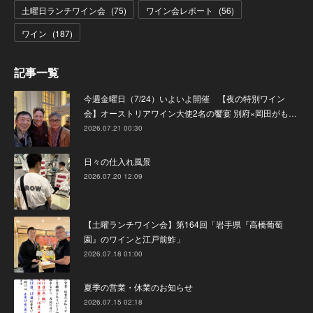
土曜日ランチワイン会
(
75
)
ワイン会レポート
(
56
)
ワイン
(
187
)
記事一覧
今週金曜日（7/24）いよいよ開催 【夜の特別ワイン
会】オーストリアワイン大使2名の饗宴 別府×岡田がも…
2026.07.21 00:30
日々の仕入れ風景
2026.07.20 12:09
【土曜ランチワイン会】第164回「岩手県『高橋葡萄
園』のワインと江戸前鮓」
2026.07.18 01:00
夏季の営業・休業のお知らせ
2026.07.15 02:18