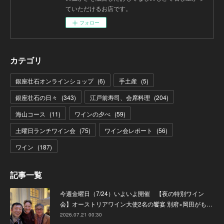
ていただけるお店です。
フォロー
カテゴリ
銀座壮石オンラインショップ
(
6
)
手土産
(
5
)
銀座壮石の日々
(
343
)
江戸前寿司、会席料理
(
204
)
海山コース
(
11
)
ワインの夕べ
(
59
)
土曜日ランチワイン会
(
75
)
ワイン会レポート
(
56
)
ワイン
(
187
)
記事一覧
今週金曜日（7/24）いよいよ開催 【夜の特別ワイン
会】オーストリアワイン大使2名の饗宴 別府×岡田がも…
2026.07.21 00:30