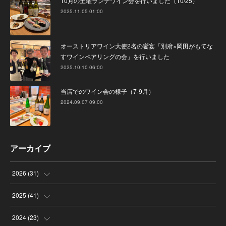
10月の土曜ランチワイン会を行いました（10/25）
2025.11.05 01:00
オーストリアワイン大使2名の饗宴「別府×岡田がもてな
すワインペアリングの会」を行いました
2025.10.10 06:00
当店でのワイン会の様子（7-9月）
2024.09.07 09:00
アーカイブ
2026
(
31
)
(
4
)
2025
(
41
)
(
8
)
(
4
)
2024
(
23
)