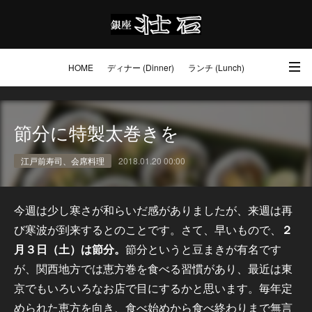
HOME
ディナー (Dinner)
ランチ (Lunch)
アクセス・ご予約 (Access / Reservations)
ワイン (Wine)
お土産 (Go to)
節分に特製太巻きを
壮石の心 (Our Philosophy)
江戸前寿司、会席料理
2018.01.20 00:00
今週は少し寒さが和らいだ感がありましたが、来週は再
び寒波が到来するとのことです。さて、早いもので、
２
月３日（土）は節分。
節分というと豆まきが有名です
が、関西地方では恵方巻を食べる習慣があり、最近は東
京でもいろいろなお店で目にするかと思います。毎年定
められた恵方を向き、食べ始めから食べ終わりまで無言