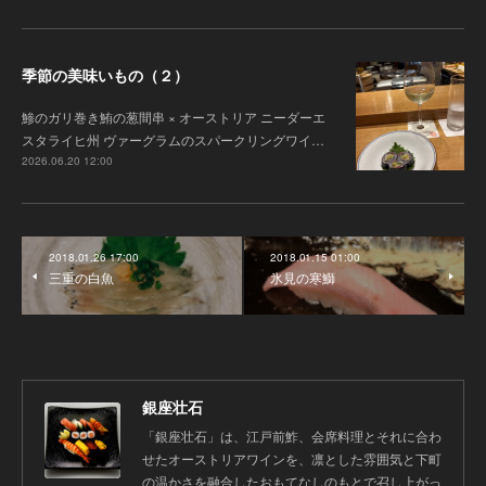
季節の美味いもの（２）
鯵のガリ巻き鮪の葱間串 × オーストリア ニーダーエ
スタライヒ州 ヴァーグラムのスパークリングワイ…
2026.06.20 12:00
2018.01.26 17:00
2018.01.15 01:00
三重の白魚
氷見の寒鰤
銀座壮石
「銀座壮石」は、江戸前鮓、会席料理とそれに合わ
せたオーストリアワインを、凛とした雰囲気と下町
の温かさを融合したおもてなしのもとで召し上がっ