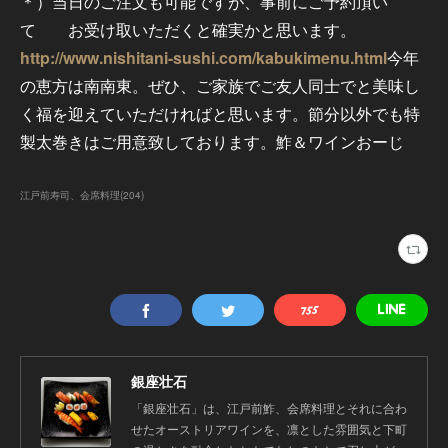
＊）当日のご注文も可能ですが、事前にご予約頂い
て お受け取いただくと確実かと思います。
http://www.nishitani-sushi.com/kabukimenu.html
今年
の恵方は南南東。ぜひ、ご家族でご友人同士でと美味し
く福を迎えていただければと思います。節分以外でも特
製太巻きはご用意致しております。鮓＆ワインおーじ
江戸前寿司、会席料理
(
204
)
銀座壮石
「銀座壮石」は、江戸前鮓、会席料理とそれに合わ
せたオーストリアワインを、凛とした雰囲気と下町