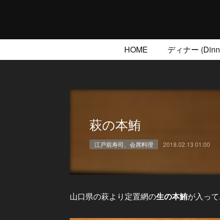
HOME
ディナー (Dinne
萩の本鮪
江戸前寿司、会席料理
2018.02.13 01:00
山口県の萩より定置網の
生の本鮪
が入って