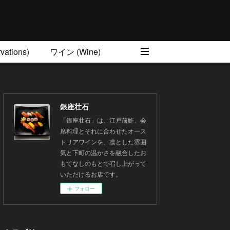
ations)
ワイン (Wine)
銀座壮石
「銀座壮石」は、江戸前鮓、会
席料理とそれに合わせたオース
トリアワインを、凛とした雰囲
気と下町の温かさを融合したお
もてなしのもとで召し上がって
いただけるお店です。
フォロー