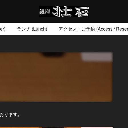
r)
ランチ (Lunch)
アクセス・ご予約 (Access / Reserv
お土産 (Go to)
壮石の心 (Our Philosophy)
おります。