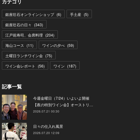
カテゴリ
銀座壮石オンラインショップ
(
6
)
手土産
(
5
)
銀座壮石の日々
(
343
)
江戸前寿司、会席料理
(
204
)
海山コース
(
11
)
ワインの夕べ
(
59
)
土曜日ランチワイン会
(
75
)
ワイン会レポート
(
56
)
ワイン
(
187
)
記事一覧
今週金曜日（7/24）いよいよ開催
【夜の特別ワイン会】オーストリ…
2026.07.21 00:30
日々の仕入れ風景
2026.07.20 12:09