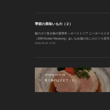
季節の美味いもの（２）
鯵のガリ巻き鮪の葱間串 × オーストリア ニーダーエス
（Stift Kloster Neuburg）あいなめ揚げ出し
2026.06.20 12:00
2018.02.19 01:05
冬と春のはざまで（１）