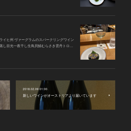
タライヒ州 ヴァーグラムのスパークリングワイン
のどぐろ雲丹蒸し目光一夜干し生鳥貝鱚むらさき雲丹トロ…
2018.02.09 01:00
新しいワインがオーストリアより届いています