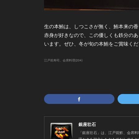
生の本鮪は、しつこさが無く、鮪本来の香
赤身が好きなので、この優しくも鉄分のあ
います。ぜひ、冬が旬の本鮪をご賞味くだ
江戸前寿司、会席料理
(
204
)
銀座壮石
「銀座壮石」は、江戸前鮓、会席料
温かさを融合したおもてなしのもと