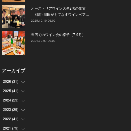
オーストリアワイン大使2名の饗宴
「別府×岡田がもてなすワインペア…
2025.10.10 06:00
当店でのワイン会の様子（7-9月）
2024.09.07 09:00
アーカイブ
2026
(
31
)
2025
(
41
(
4
)
)
(
8
)
2024
(
23
(
4
)
)
(
4
)
(
9
)
2023
(
29
(
3
)
)
(
2
)
(
6
)
(
2
)
2022
(
41
(
3
)
)
(
5
)
(
1
)
(
1
)
(
3
)
2021
(
79
(
6
)
)