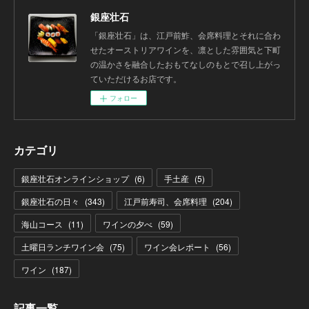
銀座壮石
「銀座壮石」は、江戸前鮓、会席料理とそれに合わ
せたオーストリアワインを、凛とした雰囲気と下町
の温かさを融合したおもてなしのもとで召し上がっ
ていただけるお店です。
フォロー
カテゴリ
銀座壮石オンラインショップ
(
6
)
手土産
(
5
)
銀座壮石の日々
(
343
)
江戸前寿司、会席料理
(
204
)
海山コース
(
11
)
ワインの夕べ
(
59
)
土曜日ランチワイン会
(
75
)
ワイン会レポート
(
56
)
ワイン
(
187
)
記事一覧