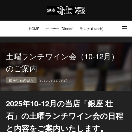
HOME
ディナー (Dinner)
ランチ (Lunch)
アクセス・ご予約 (Access / Reservations)
ワイン (Wine)
お土産 (Go to)
土曜ランチワイン会（10-12月）
壮石の心 (Our Philosophy)
のご案内
銀座壮石の日々
2025.09.22 09:21
2025年10-12月の当店「銀座 壮
石」の土曜ランチワイン会の日程
と内容をご案内いたします。