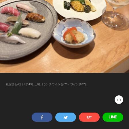
銀座壮石の日々
(
343
)
土曜日ランチワイン会
(
75
)
ワイン
(
187
)