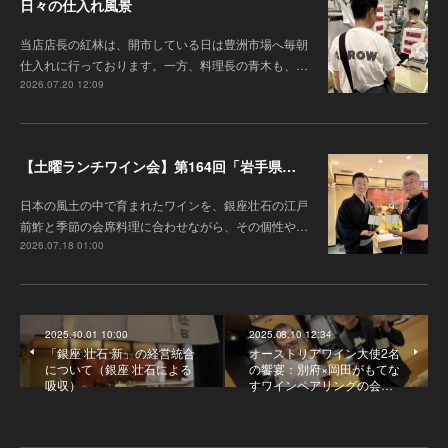
日々の仕入れ風景
当店店長の紅林は、開市している日は豊洲市場へ毎朝
仕入れに行っております。一方、料理長の青木も、…
2026.07.20 12:09
【土曜ランチワイン会】第164回「岩手県『高橋葡萄園』のワインと江戸前鮓」
日本の風土の中で育まれたワインを、銀座壮石の江戸
前鮓と季節の会席料理に合わせながら、その個性や…
2026.07.18 01:00
2025.10.01 10:00
2025.08.10 12:34
「銀座 壮石 新」の経営統合
オーストリアワイン大使2名
について（銀座 壮石による
の饗宴：別府×岡田がもてな
吸収）
すワインペアリングの会…