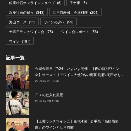
銀座壮石オンラインショップ
(
6
)
手土産
(
5
)
銀座壮石の日々
(
343
)
江戸前寿司、会席料理
(
204
)
海山コース
(
11
)
ワインの夕べ
(
59
)
土曜日ランチワイン会
(
75
)
ワイン会レポート
(
56
)
ワイン
(
187
)
記事一覧
今週金曜日（7/24）いよいよ開催 【夜の特別ワイン
会】オーストリアワイン大使2名の饗宴 別府×岡田がも…
2026.07.21 00:30
日々の仕入れ風景
2026.07.20 12:09
【土曜ランチワイン会】第164回「岩手県『高橋葡萄
園』のワインと江戸前鮓」