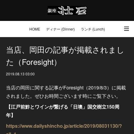
HOME
ディナー (Dinner)
ランチ (Lunch)
アクセス・ご予約 (Access / Reservations)
ワイン (Wine)
お土産 (Go to)
当店、岡田の記事が掲載されまし
た（Foresight）
壮石の心 (Our Philosophy)
2019.08.13 03:00
当店の岡田に関する記事がForesight（2019/8/3）に掲載
されました。ぜひお時間ございます時にご覧下さい。
【江戸前鮓とワインが繋げる「日墺」国交樹立150周
年】
https://www.dailyshincho.jp/article/2019/08031130/?