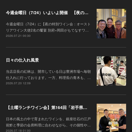
今週金曜日（7/24）いよいよ開催 【夜の特別ワイン会】オーストリアワイン大使2名の饗宴 別府×岡田がもてなすワインペアリングの会
今週金曜日（7/24）に【夜の特別ワイン会：オースト
リアワイン大使2名の饗宴 別府×岡田がもてなすワ…
2026.07.21 00:30
日々の仕入れ風景
当店店長の紅林は、開市している日は豊洲市場へ毎朝
仕入れに行っております。一方、料理長の青木も、…
2026.07.20 12:09
【土曜ランチワイン会】第164回「岩手県『高橋葡萄園』のワインと江戸前鮓」
日本の風土の中で育まれたワインを、銀座壮石の江戸
前鮓と季節の会席料理に合わせながら、その個性や…
2026.07.18 01:00