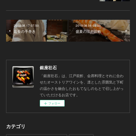
2019.08.17 07:50
2019.08.06 03:00
店長の手巻き
盛夏の江戸前鮓
銀座壮石
「銀座壮石」は、江戸前鮓、会席料理とそれに合わ
せたオーストリアワインを、凛とした雰囲気と下町
の温かさを融合したおもてなしのもとで召し上がっ
ていただけるお店です。
フォロー
カテゴリ