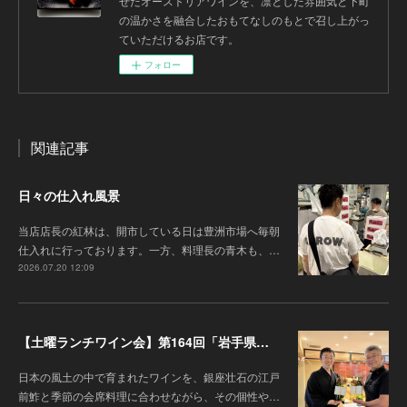
せたオーストリアワインを、凛とした雰囲気と下町
の温かさを融合したおもてなしのもとで召し上がっ
ていただけるお店です。
フォロー
関連記事
日々の仕入れ風景
当店店長の紅林は、開市している日は豊洲市場へ毎朝
仕入れに行っております。一方、料理長の青木も、…
2026.07.20 12:09
【土曜ランチワイン会】第164回「岩手県『高橋葡萄園』のワインと江戸前鮓」
日本の風土の中で育まれたワインを、銀座壮石の江戸
前鮓と季節の会席料理に合わせながら、その個性や…