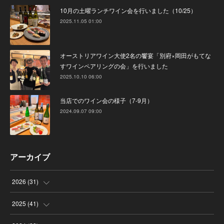
10月の土曜ランチワイン会を行いました（10/25）
2025.11.05 01:00
オーストリアワイン大使2名の饗宴「別府×岡田がもてな
すワインペアリングの会」を行いました
2025.10.10 06:00
当店でのワイン会の様子（7-9月）
2024.09.07 09:00
アーカイブ
2026
(
31
)
(
4
)
2025
(
41
)
(
8
)