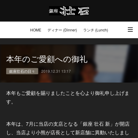
HOME
ディナー (Dinner)
ランチ (Lunch)
アクセス・ご予約 (Access / Reservations)
ワイン (Wine)
お土産 (Go to)
本年のご愛顧への御礼
壮石の心 (Our Philosophy)
銀座壮石の日々
2019.12.31 13:17
本年もご愛顧を賜りましたことを心より御礼申し上げま
す。
本年は、7月に当店の支店となる「銀座 壮石 新」が開店
し、当店より小熊が店長として新店舗に異動いたしまし