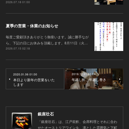
2026.07.18 01:00
夏季の営業・休業のお知らせ
毎度ご愛顧頂きありがとう御座います 。誠に勝手なが
ら、下記の日にお休みを頂戴します。8月11日（火…
2026.07.15 02:18
2019.12.31 01:34
2020.01.06 01:00
年越し鮓、年越し巻き
本日より新年の営業をいた
します
銀座壮石
「銀座壮石」は、江戸前鮓、会席料理とそれに合わ
せたオーストリアワインを、凛とした雰囲気と下町