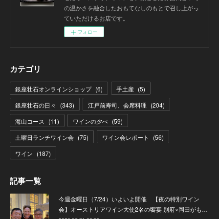
の温かさを融合したおもてなしのもとで召し上がっ
ていただけるお店です。
フォロー
カテゴリ
銀座壮石オンラインショップ
(
6
)
手土産
(
5
)
銀座壮石の日々
(
343
)
江戸前寿司、会席料理
(
204
)
海山コース
(
11
)
ワインの夕べ
(
59
)
土曜日ランチワイン会
(
75
)
ワイン会レポート
(
56
)
ワイン
(
187
)
記事一覧
今週金曜日（7/24）いよいよ開催 【夜の特別ワイン
会】オーストリアワイン大使2名の饗宴 別府×岡田がも…