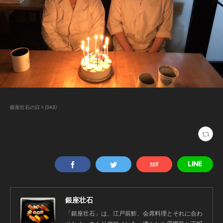
銀座壮石の日々
(
343
)
銀座壮石
「銀座壮石」は、江戸前鮓、会席料理とそれに合わ