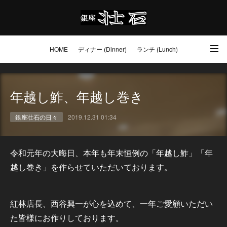
HOME
ディナー (Dinner)
ランチ (Lunch)
アクセス・ご予約 (Access / Reservations)
ワイン (Wine)
お土産 (Go to)
年越し鮓、年越し巻き
壮石の心 (Our Philosophy)
銀座壮石の日々
2019.12.31 01:34
令和元年の大晦日、本年も年末恒例の「年越し鮓」「年
越し巻き」を作らせていただいております。
紅林店長、西谷興一が心を込めて、一年ご愛顧いただい
た皆様にお作りしております。