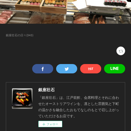
銀座壮石の日々
(
343
)
銀座壮石
「銀座壮石」は、江戸前鮓、会席料理とそれに合わ
せたオーストリアワインを、凛とした雰囲気と下町
の温かさを融合したおもてなしのもとで召し上がっ
ていただけるお店です。
フォロー