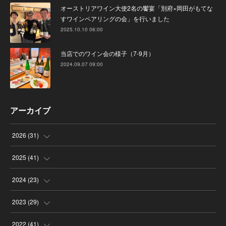
オーストリアワイン大使2名の饗宴「別府×岡田がもてな
すワインペアリングの会」を行いました
2025.10.10 06:00
当店でのワイン会の様子（7-9月）
2024.09.07 09:00
アーカイブ
2026
(
31
)
(
4
)
2025
(
41
)
(
8
)
(
4
)
2024
(
23
)
(
4
)
(
9
)
(
3
)
2023
(
29
)
(
2
)
(
6
)
(
2
)
(
3
)
2022
(
41
)