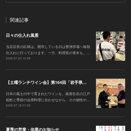
関連記事
日々の仕入れ風景
当店店長の紅林は、開市している日は豊洲市場へ毎朝
仕入れに行っております。一方、料理長の青木も、…
2026.07.20 12:09
【土曜ランチワイン会】第164回「岩手県『高橋葡萄園』のワインと江戸前鮓」
日本の風土の中で育まれたワインを、銀座壮石の江戸
前鮓と季節の会席料理に合わせながら、その個性や…
2026.07.18 01:00
夏季の営業・休業のお知らせ