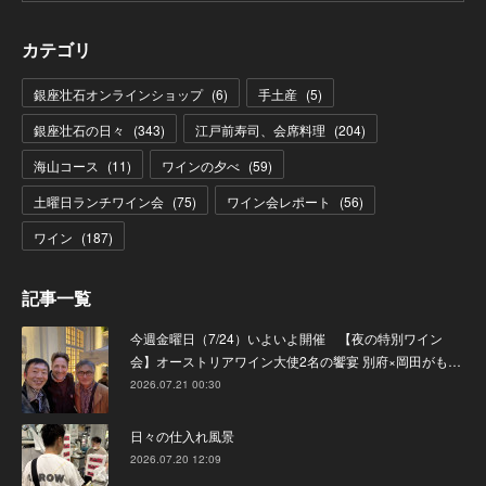
カテゴリ
銀座壮石オンラインショップ
(
6
)
手土産
(
5
)
銀座壮石の日々
(
343
)
江戸前寿司、会席料理
(
204
)
海山コース
(
11
)
ワインの夕べ
(
59
)
土曜日ランチワイン会
(
75
)
ワイン会レポート
(
56
)
ワイン
(
187
)
記事一覧
今週金曜日（7/24）いよいよ開催 【夜の特別ワイン
会】オーストリアワイン大使2名の饗宴 別府×岡田がも…
2026.07.21 00:30
日々の仕入れ風景
2026.07.20 12:09