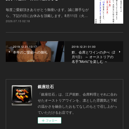
毎度ご愛顧頂きありがとう御座います 。誠に勝手なが
ら、下記の日にお休みを頂戴します。8月11日（火…
2026.07.15 02:18
2019.12.31 13:17
2019.12.31 01:00
本年のご愛顧への御礼
鮓、会席とワインの夕べ（2
月1日） ～ オーストリアの
名手"Moric"を楽しむ ～
銀座壮石
「銀座壮石」は、江戸前鮓、会席料理とそれに合わ
せたオーストリアワインを、凛とした雰囲気と下町
の温かさを融合したおもてなしのもとで召し上がっ
ていただけるお店です。
フォロー