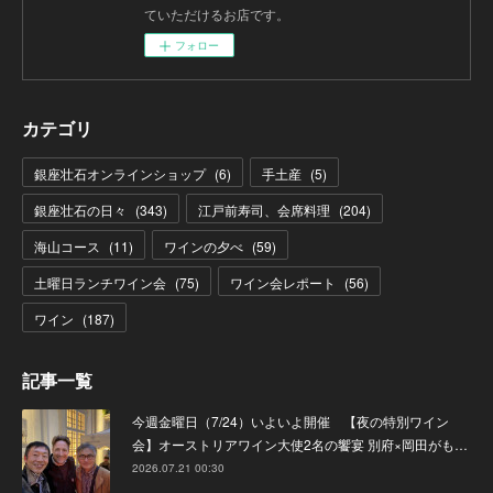
ていただけるお店です。
フォロー
カテゴリ
銀座壮石オンラインショップ
(
6
)
手土産
(
5
)
銀座壮石の日々
(
343
)
江戸前寿司、会席料理
(
204
)
海山コース
(
11
)
ワインの夕べ
(
59
)
土曜日ランチワイン会
(
75
)
ワイン会レポート
(
56
)
ワイン
(
187
)
記事一覧
今週金曜日（7/24）いよいよ開催 【夜の特別ワイン
会】オーストリアワイン大使2名の饗宴 別府×岡田がも…
2026.07.21 00:30