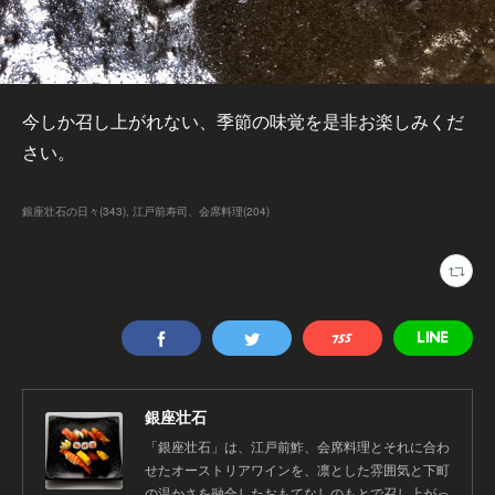
今しか召し上がれない、季節の味覚を是非お楽しみくだ
さい。
銀座壮石の日々
(
343
)
江戸前寿司、会席料理
(
204
)
銀座壮石
「銀座壮石」は、江戸前鮓、会席料理とそれに合わ
せたオーストリアワインを、凛とした雰囲気と下町
の温かさを融合したおもてなしのもとで召し上がっ