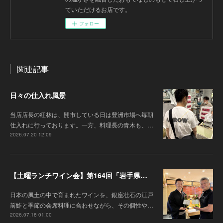
ていただけるお店です。
フォロー
関連記事
日々の仕入れ風景
当店店長の紅林は、開市している日は豊洲市場へ毎朝
仕入れに行っております。一方、料理長の青木も、…
2026.07.20 12:09
【土曜ランチワイン会】第164回「岩手県『高橋葡萄園』のワインと江戸前鮓」
日本の風土の中で育まれたワインを、銀座壮石の江戸
前鮓と季節の会席料理に合わせながら、その個性や…
2026.07.18 01:00