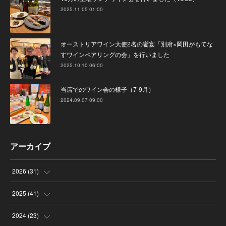
2025.11.05 01:00
オーストリアワイン大使2名の饗宴「別府×岡田がもてな
すワインペアリングの会」を行いました
2025.10.10 06:00
当店でのワイン会の様子（7-9月）
2024.09.07 09:00
アーカイブ
2026
(
31
)
(
4
)
2025
(
41
)
(
8
)
(
4
)
2024
(
23
)