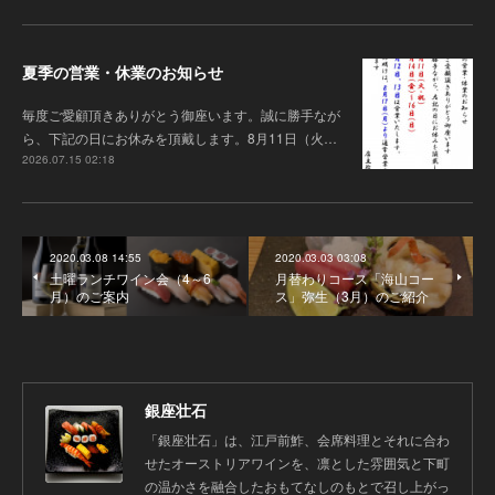
夏季の営業・休業のお知らせ
毎度ご愛顧頂きありがとう御座います 。誠に勝手なが
ら、下記の日にお休みを頂戴します。8月11日（火…
2026.07.15 02:18
2020.03.08 14:55
2020.03.03 03:08
土曜ランチワイン会（4～6
月替わりコース「海山コー
月）のご案内
ス」弥生（3月）のご紹介
銀座壮石
「銀座壮石」は、江戸前鮓、会席料理とそれに合わ
せたオーストリアワインを、凛とした雰囲気と下町
の温かさを融合したおもてなしのもとで召し上がっ