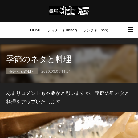
HOME
ディナー (Dinner)
ランチ (Lunch)
アクセス・ご予約 (Access / Reservations)
ワイン (Wine)
お土産 (Go to)
季節のネタと料理
壮石の心 (Our Philosophy)
銀座壮石の日々
2020.03.05 11:01
あまりコメントも不要かと思いますが、季節の鮓ネタと
料理をアップいたします。