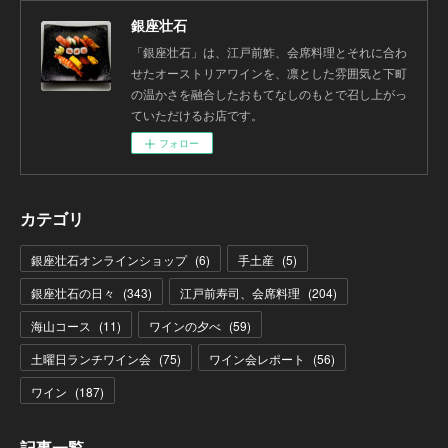
銀座壮石
「銀座壮石」は、江戸前鮓、会席料理とそれに合わ
せたオーストリアワインを、凛とした雰囲気と下町
の温かさを融合したおもてなしのもとで召し上がっ
ていただけるお店です。
フォロー
カテゴリ
銀座壮石オンラインショップ
(
6
)
手土産
(
5
)
銀座壮石の日々
(
343
)
江戸前寿司、会席料理
(
204
)
海山コース
(
11
)
ワインの夕べ
(
59
)
土曜日ランチワイン会
(
75
)
ワイン会レポート
(
56
)
ワイン
(
187
)
記事一覧