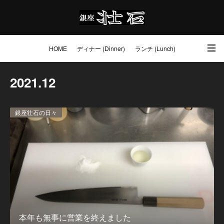
HOME
ディナー (Dinner)
ランチ (Lunch)
アクセス・ご予約 (Access / Reservations)
ワイン (Wine)
お土産 (Go to)
2021
.
12
壮石の心 (Our Philosophy)
銀座壮石の日々
本年も無事に営業を終えました