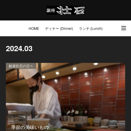
HOME
ディナー (Dinner)
ランチ (Lunch)
アクセス・ご予約 (Access / Reservations)
ワイン (Wine)
お土産 (Go to)
2024
.
03
壮石の心 (Our Philosophy)
銀座壮石の日々
季節の美味いもの