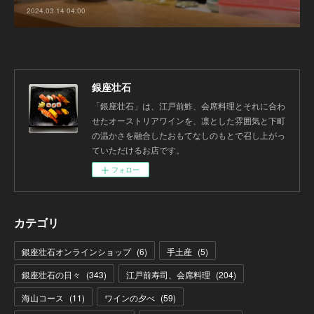
2024.03.14 04:00
銀座壮石
「銀座壮石」は、江戸前鮓、会席料理とそれに合わ
せたオーストリアワインを、凛とした雰囲気と下町
の温かさを融合したおもてなしのもとで召し上がっ
ていただけるお店です。
フォロー
カテゴリ
銀座壮石オンラインショップ
(
6
)
手土産
(
5
)
銀座壮石の日々
(
343
)
江戸前寿司、会席料理
(
204
)
海山コース
(
11
)
ワインの夕べ
(
59
)