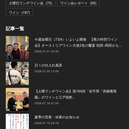
土曜日ランチワイン会
(
75
)
ワイン会レポート
(
56
)
ワイン
(
187
)
記事一覧
今週金曜日（7/24）いよいよ開催 【夜の特別ワイン
会】オーストリアワイン大使2名の饗宴 別府×岡田がも…
2026.07.21 00:30
日々の仕入れ風景
2026.07.20 12:09
【土曜ランチワイン会】第164回「岩手県『高橋葡萄
園』のワインと江戸前鮓」
2026.07.18 01:00
夏季の営業・休業のお知らせ
2026.07.15 02:18