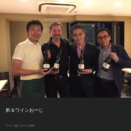
鮓＆ワインおーじ
ワイン会レポート
(
56
)