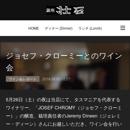
HOME
ディナー (Dinner)
ランチ (Lunch)
アクセス・ご予約 (Access / Reservations)
ワイン (Wine)
お土産 (Go to)
ジョセフ・クローミーとのワイン
壮石の心 (Our Philosophy)
会
ワイン会レポート
2018.06.03 12:27
5月26日（土）の夜は当店にて、タスマニアを代表する
ワイナリー、「JOSEF CHROMY（ジョセフ・クローミ
ー）」の醸造、栽培責任者のJeremy Dineen（ジェレミ
ー・ディーン）さんにお越しいただき、ワイン会を行い