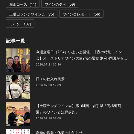
海山コース
(
11
)
ワインの夕べ
(
59
)
土曜日ランチワイン会
(
75
)
ワイン会レポート
(
56
)
ワイン
(
187
)
記事一覧
今週金曜日（7/24）いよいよ開催 【夜の特別ワイン
会】オーストリアワイン大使2名の饗宴 別府×岡田がも…
2026.07.21 00:30
日々の仕入れ風景
2026.07.20 12:09
【土曜ランチワイン会】第164回「岩手県『高橋葡萄
園』のワインと江戸前鮓」
2026.07.18 01:00
夏季の営業・休業のお知らせ