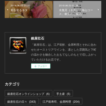
2018.06.05 01:00
2018.06.03 01:36
旬を彩るネタ
水無月（６月）「海山コー
ス」献立のご案内
銀座壮石
「銀座壮石」は、江戸前鮓、会席料理とそれに合わ
せたオーストリアワインを、凛とした雰囲気と下町
の温かさを融合したおもてなしのもとで召し上がっ
ていただけるお店です。
フォロー
カテゴリ
銀座壮石オンラインショップ
(
6
)
手土産
(
5
)
銀座壮石の日々
(
343
)
江戸前寿司、会席料理
(
204
)