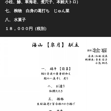
小柱、鯵、車海老、煮穴子、本鮪大トロ）
七、 椀物
白身の葛打ち じゅん菜
八、 水菓子
１８，０００円（税別）