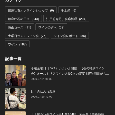
銀座壮石オンラインショップ
(
6
)
手土産
(
5
)
銀座壮石の日々
(
343
)
江戸前寿司、会席料理
(
204
)
海山コース
(
11
)
ワインの夕べ
(
59
)
土曜日ランチワイン会
(
75
)
ワイン会レポート
(
56
)
ワイン
(
187
)
記事一覧
今週金曜日（7/24）いよいよ開催 【夜の特別ワイン
会】オーストリアワイン大使2名の饗宴 別府×岡田がも…
2026.07.21 00:30
日々の仕入れ風景
2026.07.20 12:09
【土曜ランチワイン会】第164回「岩手県『高橋葡萄