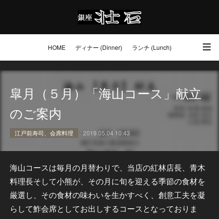
HOME
ディナー (Dinner)
ランチ (Lunch)
アクセス・ご予約 (Access / Reservations)
ワイン (Wine)
お土産 (Go to)
皐月（５月）「海山コース」献立
壮石の心 (Our Philosophy)
のご案内
江戸前寿司、会席料理
2019.05.04 10:43
海山コースは毎月の月替わりで、当店の紅林店長、青木
料理長そして小熊が、その月に旬を迎える季節の食材を
厳選し、その食材の味わいを生かすべく、創意工夫を凝
らして鮓会席としてお出しするコースとなっておりま