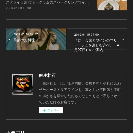
スタライヒ州 ヴァーグラムのスパークリングワイ…
2026.06.20 12:00
2019.05.26 04:57
2019.04.15 07:00
季節のお料理
「鮓、会席とワインのマリ
アージュを楽しむ夕べ」（4
月27日）のご案内
銀座壮石
「銀座壮石」は、江戸前鮓、会席料理とそれに合わ
せたオーストリアワインを、凛とした雰囲気と下町
の温かさを融合したおもてなしのもとで召し上がっ
ていただけるお店です。
フォロー
カテゴリ