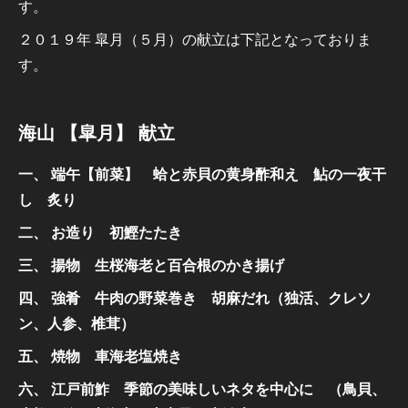
す。
２０１９年 皐月（５月）の献立は下記となっておりま
す。
海山 【皐月】 献立
一、 端午【前菜】
蛤と赤貝の黄身酢和え
鮎の一夜干
し 炙り
二、 お造り
初鰹たたき
三、 揚物
生桜海老と百合根のかき揚げ
四、 強肴
牛肉の野菜巻き 胡麻だれ（独活、クレソ
ン、人参、椎茸）
五、 焼物
車海老塩焼き
六、 江戸前鮓
季節の美味しいネタを中心に
（鳥貝、