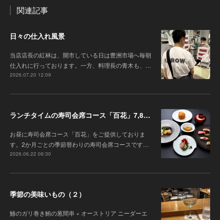
関連記事
日々の仕入れ風景
当店店長の紅林は、開市している日は豊洲市場へ毎朝
仕入れに行っております。一方、料理長の青木も、…
2026.07.20 12:09
ランチタイムの寿司会席コース「百花」7,8月の内容のご案内
お昼に寿司会席コース「百花」をご提供しておりま
す。2か月ごとの季節替わりの寿司会席コースです…
2026.06.22 06:30
季節の美味いもの（２）
鯵のガリ巻き鮪の葱間串 × オーストリア ニーダーエ