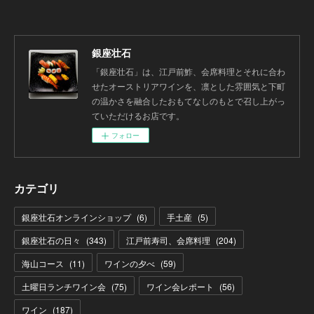
銀座壮石
「銀座壮石」は、江戸前鮓、会席料理とそれに合わ
せたオーストリアワインを、凛とした雰囲気と下町
の温かさを融合したおもてなしのもとで召し上がっ
ていただけるお店です。
フォロー
カテゴリ
銀座壮石オンラインショップ
(
6
)
手土産
(
5
)
銀座壮石の日々
(
343
)
江戸前寿司、会席料理
(
204
)
海山コース
(
11
)
ワインの夕べ
(
59
)
土曜日ランチワイン会
(
75
)
ワイン会レポート
(
56
)
ワイン
(
187
)