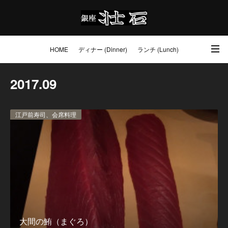
HOME
ディナー (Dinner)
ランチ (Lunch)
アクセス・ご予約 (Access / Reservations)
ワイン (Wine)
お土産 (Go to)
2017
.
09
壮石の心 (Our Philosophy)
江戸前寿司、会席料理
大間の鮪（まぐろ）