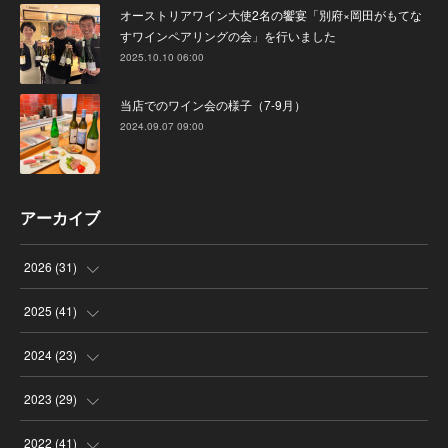
オーストリアワイン大使2名の饗宴「別府×岡田がもてな
すワインペアリングの会」を行いました
2025.10.10 06:00
当店でのワイン会の様子（7-9月）
2024.09.07 09:00
アーカイブ
2026
(
31
)
(
4
)
2025
(
41
)
(
8
)
(
4
)
2024
(
23
)
(
4
)
(
9
)
(
3
)
2023
(
29
)
(
2
)
(
6
)
(
2
)
(
3
)
2022
(
41
)