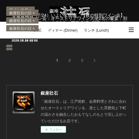
ワインの夕べ
銀座壮石の日々
今週金曜日（7/24）いよいよ開催 【夜の特別ワイン会】
夜の特別ワイン会：オーストリアワイン大使2名の饗宴：別
銀座壮石の日々
銀座壮石の日々
銀座壮石の日々
オーストリアワイン大使2名の饗宴 別府×岡田がもてなすワ
【土曜ランチワイン会】第164回「岩手県『高橋葡萄園』
第163回 土曜ランチワイン会開催のお知らせ 「オーストリ
ランチタイムの寿司会席コース「百花」7,8月の内容のご案
府×岡田がもてなすワインペアリングの会（7月24日（金）
銀座壮石の日々
銀座壮石の日々
銀座壮石の日々
銀座壮石の日々
銀座壮石の日々
銀座壮石の日々
銀座壮石の日々
インペアリングの会
HOME
ディナー (Dinner)
ランチ (Lunch)
日々の仕入れ風景
のワインと江戸前鮓」
夏季の営業・休業のお知らせ
アワインとオーストラリアワイン」（7月4日（土））
内
季節の美味いもの（２）
波除神社 つきじ獅子祭に参加しました
日枝神社 山王祭に参加しました
島根の鯵（あじ）
季節の美味いもの
19:00-）
2026.07.21 00:30
2026.07.20 12:09
2026.07.18 01:00
2026.07.15 02:18
2026.06.29 01:00
2026.06.22 06:30
2026.06.20 12:00
2026.06.14 12:00
2026.06.13 12:00
2026.06.12 07:00
2026.06.09 09:00
2026.06.01 03:00
アクセス・ご予約 (Access / Reservations)
ワイン (Wine)
お土産 (Go to)
1
2
3
壮石の心 (Our Philosophy)
銀座壮石
「銀座壮石」は、江戸前鮓、会席料理とそれに合わ
せたオーストリアワインを、凛とした雰囲気と下町
の温かさを融合したおもてなしのもとで召し上がっ
ていただけるお店です。
フォロー