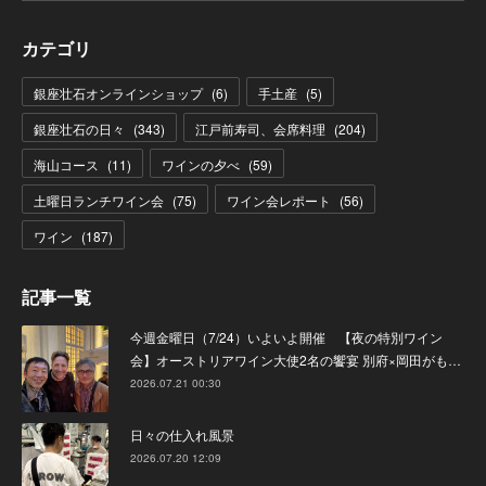
カテゴリ
銀座壮石オンラインショップ
(
6
)
手土産
(
5
)
銀座壮石の日々
(
343
)
江戸前寿司、会席料理
(
204
)
海山コース
(
11
)
ワインの夕べ
(
59
)
土曜日ランチワイン会
(
75
)
ワイン会レポート
(
56
)
ワイン
(
187
)
記事一覧
今週金曜日（7/24）いよいよ開催 【夜の特別ワイン
会】オーストリアワイン大使2名の饗宴 別府×岡田がも…
2026.07.21 00:30
日々の仕入れ風景
2026.07.20 12:09