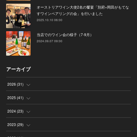
オーストリアワイン大使2名の饗宴「別府×岡田がもてな
すワインペアリングの会」を行いました
2025.10.10 06:00
当店でのワイン会の様子（7-9月）
2024.09.07 09:00
アーカイブ
2026
(
31
)
(
4
)
2025
(
41
)
(
8
)
(
4
)
2024
(
23
)
(
4
)
(
9
)
(
3
)
2023
(
29
)
(
2
)
(
6
)
(
2
)