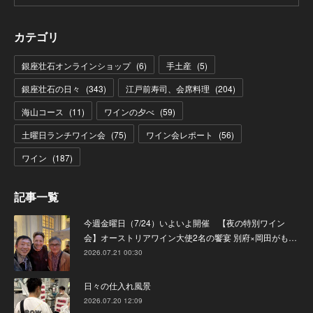
カテゴリ
銀座壮石オンラインショップ
(
6
)
手土産
(
5
)
銀座壮石の日々
(
343
)
江戸前寿司、会席料理
(
204
)
海山コース
(
11
)
ワインの夕べ
(
59
)
土曜日ランチワイン会
(
75
)
ワイン会レポート
(
56
)
ワイン
(
187
)
記事一覧
今週金曜日（7/24）いよいよ開催 【夜の特別ワイン
会】オーストリアワイン大使2名の饗宴 別府×岡田がも…
2026.07.21 00:30
日々の仕入れ風景
2026.07.20 12:09