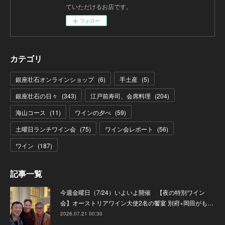
ていただけるお店です。
フォロー
カテゴリ
銀座壮石オンラインショップ
(
6
)
手土産
(
5
)
銀座壮石の日々
(
343
)
江戸前寿司、会席料理
(
204
)
海山コース
(
11
)
ワインの夕べ
(
59
)
土曜日ランチワイン会
(
75
)
ワイン会レポート
(
56
)
ワイン
(
187
)
記事一覧
今週金曜日（7/24）いよいよ開催 【夜の特別ワイン
会】オーストリアワイン大使2名の饗宴 別府×岡田がも…
2026.07.21 00:30