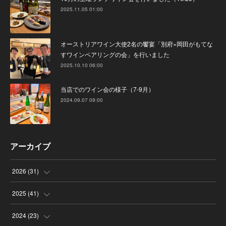
2025.11.05 01:00
オーストリアワイン大使2名の饗宴「別府×岡田がもてな
すワインペアリングの会」を行いました
2025.10.10 06:00
当店でのワイン会の様子（7-9月）
2024.09.07 09:00
アーカイブ
2026
(
31
)
(
4
)
2025
(
41
)
(
8
)
(
4
)
2024
(
23
)