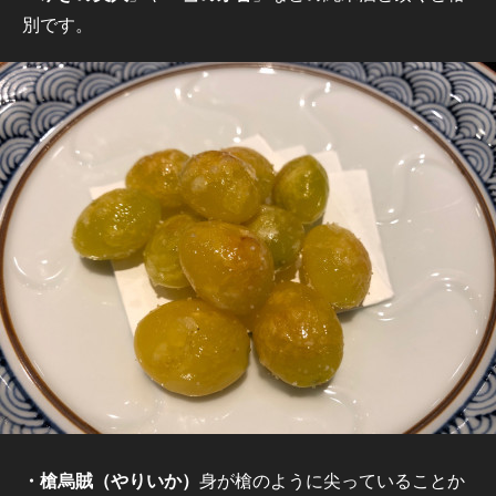
別です。
・槍烏賊（やりいか）
身が槍のように尖っていることか