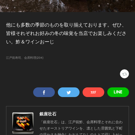
他にも多数の季節のものを取り揃えております。ぜひ、
皆様それぞれお好みの冬の味覚を当店でお楽しみくださ
い。鮓＆ワインおーじ
江戸前寿司、会席料理
(
204
)
銀座壮石
「銀座壮石」は、江戸前鮓、会席料理とそれに合わ
せたオーストリアワインを、凛とした雰囲気と下町
の温かさを融合したおもてなしのもとで召し上がっ