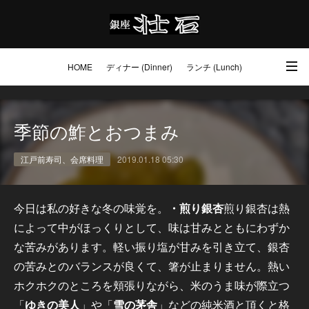
HOME
ディナー (Dinner)
ランチ (Lunch)
アクセス・ご予約 (Access / Reservations)
ワイン (Wine)
お土産 (Go to)
季節の鮓とおつまみ
壮石の心 (Our Philosophy)
江戸前寿司、会席料理
2019.01.18 05:30
今日は私の好きな冬の味覚を。
・煎り銀杏
煎り銀杏は熱
によって中がほっくりとして、味は甘みとともにわずか
な苦みがあります。軽い振り塩が甘みを引き立て、銀杏
の苦みとのバランスが良くて、箸が止まりません。熱い
ホクホクのところを頬張りながら、米のうま味が際立つ
「
ゆきの美人
」や「
雪の茅舎
」などの純米酒と頂くと格