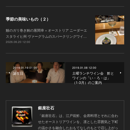
季節の美味いもの（２）
鯵のガリ巻き鮪の葱間串 × オーストリア ニーダーエ
スタライヒ州 ヴァーグラムのスパークリングワイ…
2026.06.20 12:00
2019.01.19 01:00
2019.01.08 12:00
誕生日
土曜ランチワイン会 鮓と
ワインの「い・ろ・は」
（1-3月）のご案内
銀座壮石
「銀座壮石」は、江戸前鮓、会席料理とそれに合わ
せたオーストリアワインを、凛とした雰囲気と下町
の温かさを融合したおもてなしのもとで召し上がっ